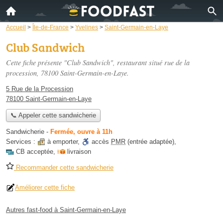
Accueil
>
Île-de-France
>
Yvelines
>
Saint-Germain-en-Laye
Club Sandwich
Cette fiche présente "Club Sandwich", restaurant situé
rue de la
procession
, 78100 Saint-Germain-en-Laye.
5 Rue de la Procession
78100 Saint-Germain-en-Laye
📞 Appeler cette sandwicherie
Sandwicherie
-
Fermée, ouvre à 11h
Services :
à emporter
,
accès
PMR
(entrée adaptée)
,
CB acceptée
,
livraison
Recommander cette sandwicherie
Améliorer cette fiche
Autres fast-food à Saint-Germain-en-Laye