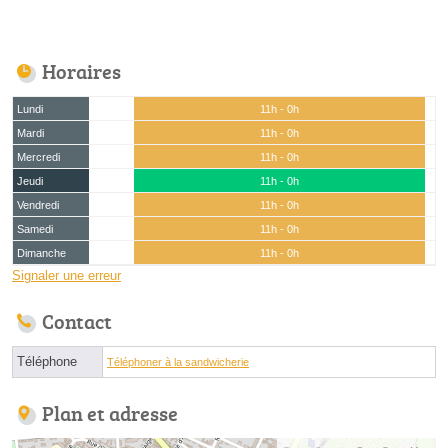
Horaires
Lundi
11h - 0h
Mardi
11h - 0h
Mercredi
11h - 0h
Jeudi
11h - 0h
Vendredi
11h - 0h
Samedi
11h - 0h
Dimanche
11h - 0h
Signaler une erreur
Contact
Téléphone
Téléphoner à la sandwicherie
Plan et adresse