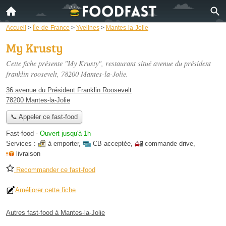
Accueil
>
Île-de-France
>
Yvelines
>
Mantes-la-Jolie
My Krusty
Cette fiche présente "My Krusty", restaurant situé
avenue du président
franklin roosevelt
, 78200 Mantes-la-Jolie.
36 avenue du Président Franklin Roosevelt
78200 Mantes-la-Jolie
📞 Appeler ce fast-food
Fast-food
-
Ouvert jusqu'à 1h
Services :
à emporter
,
CB acceptée
,
commande drive
,
livraison
Recommander ce fast-food
Améliorer cette fiche
Autres fast-food à Mantes-la-Jolie