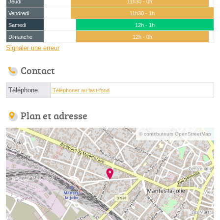
Jeudi
11h30 - 0h
Vendredi
11h30 - 1h
Samedi
12h - 1h
Dimanche
12h - 0h
Signaler une erreur
Contact
Téléphone
Téléphoner au fast-food
Plan et adresse
© contributeurs OpenStreetMap