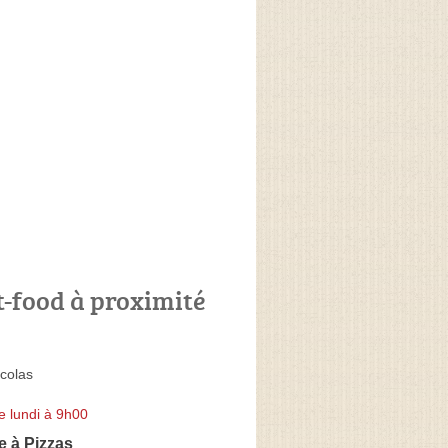
t-food à proximité
colas
e lundi à 9h00
e à Pizzas