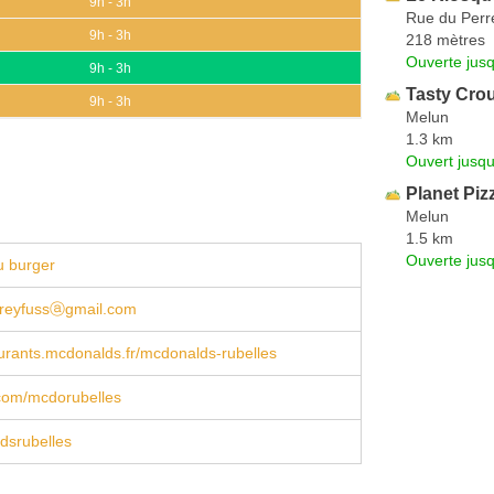
9h - 3h
Rue du Perr
9h - 3h
218 mètres
Ouverte jus
9h - 3h
Tasty Cro
9h - 3h
Melun
1.3 km
Ouvert jusqu
Planet Piz
Melun
1.5 km
Ouverte jus
u burger
dreyfussⓐgmail.com
rants.mcdonalds.fr/mcdonalds-rubelles
com/mcdorubelles
srubelles