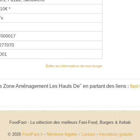
10€ *
's
7000017
277070
2001
Éditer les informations de mon burger
s Zone Aménagement Les Hauts De" en partant des liens :
fast
FoodFast - La sélection des meilleurs Fast-Food, Burgers & Kebab
© 2026
FoodFast.fr
-
Mentions légales
-
Contact
-
Inscription gratuite