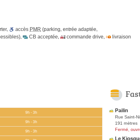
ter
,
accès
PMR
(parking, entrée adaptée,
cessibles)
,
CB acceptée
,
commande drive
,
livraison
Fas
Pailin
9h - 3h
Rue Saint-Ni
9h - 3h
191 mètres
Fermé, ouvr
9h - 3h
Le Kiosqu