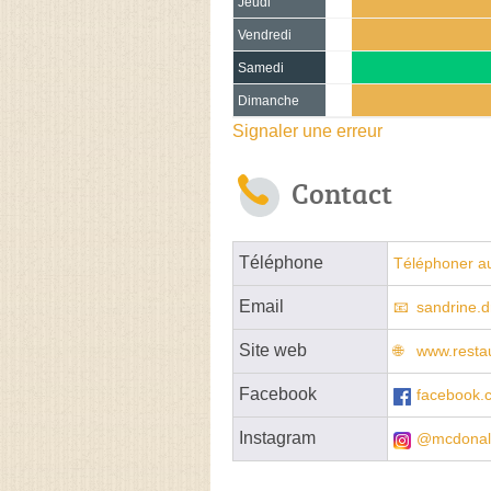
Jeudi
Vendredi
Samedi
Dimanche
Signaler une erreur
Contact
Téléphone
Téléphoner a
Email
sandrine.
Site web
www.restau
Facebook
facebook.
Instagram
@mcdonald