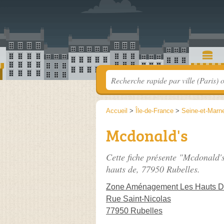
Accueil
>
Île-de-France
>
Seine-et-Marn
Mcdonald's
Cette fiche présente "Mcdonald's
hauts de
, 77950 Rubelles.
Zone Aménagement Les Hauts 
Rue Saint-Nicolas
77950 Rubelles