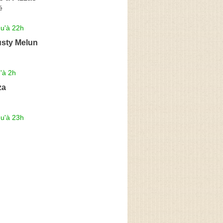
é
qu'à 22h
usty Melun
'à 2h
za
qu'à 23h