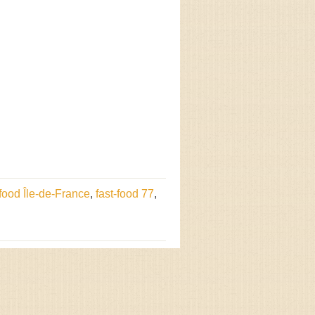
-food Île-de-France
,
fast-food 77
,