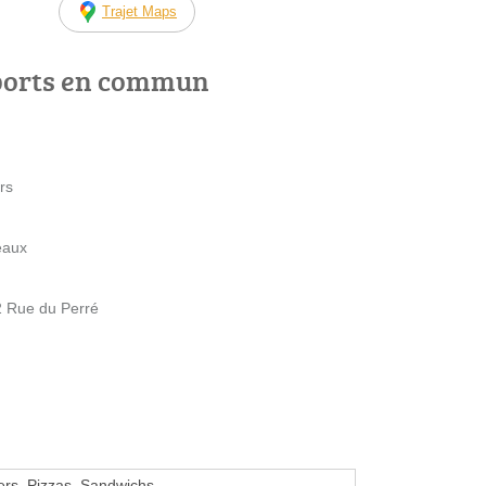
Trajet Maps
ports en commun
rs
eaux
2 Rue du Perré
rs, Pizzas, Sandwichs