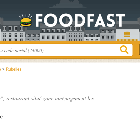
e
>
Rubelles
", restaurant situé
zone aménagement les
De