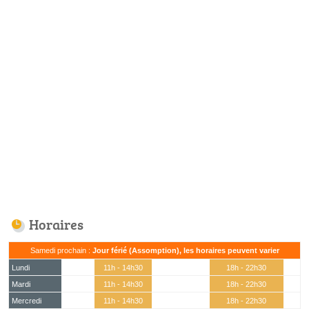
Horaires
Samedi prochain :
Jour férié (Assomption), les horaires peuvent varier
Lundi
11h - 14h30
18h - 22h30
Mardi
11h - 14h30
18h - 22h30
Mercredi
11h - 14h30
18h - 22h30