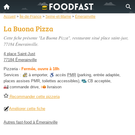
Accueil
>
Île-de-France
>
Seine-et-Marne
>
Émerainville
La Buona Pizza
Cette fiche présente "La Buona Pizza", restaurant situé
place saint-just
,
77184 Émerainville.
4 place Saint-Just
77184 Émerainville
Pizzeria
-
Fermée, ouvre à 18h
Services :
à emporter
,
accès
PMR
(parking, entrée adaptée,
places assises PMR, toilettes accessibles)
,
CB acceptée
,
commande drive
,
livraison
Recommander cette pizzeria
Améliorer cette fiche
Autres fast-food à Émerainville