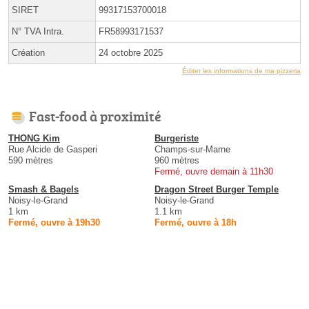
SIRET
99317153700018
N° TVA Intra.
FR58993171537
Création
24 octobre 2025
Éditer les informations de ma pizzeria
Fast-food à proximité
THONG Kim
Burgeriste
Rue Alcide de Gasperi
Champs-sur-Marne
590 mètres
960 mètres
Fermé, ouvre demain à 11h30
Smash & Bagels
Dragon Street Burger Temple
Noisy-le-Grand
Noisy-le-Grand
1 km
1.1 km
Fermé, ouvre à 19h30
Fermé, ouvre à 18h