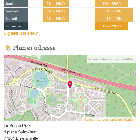
Jeudi
11h - 14h30
18h - 22h30
Vendredi
11h - 14h30
18h - 23h
Samedi
11h - 14h30
18h - 23h
Dimanche
18h - 22h30
Signaler une erreur
Plan et adresse
© contributeurs OpenStreetMap
Corriger l’adresse ou la localisation
La Buona Pizza
4 place Saint-Just
77184 Émerainville