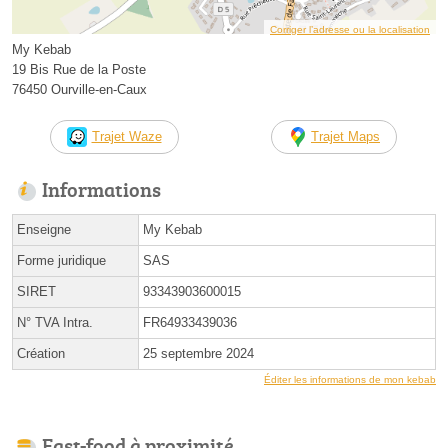
Corriger l’adresse ou la localisation
My Kebab
19 Bis Rue de la Poste
76450 Ourville-en-Caux
Trajet Waze
Trajet Maps
Informations
Enseigne
My Kebab
Forme juridique
SAS
SIRET
93343903600015
N° TVA Intra.
FR64933439036
Création
25 septembre 2024
Éditer les informations de mon kebab
Fast-food à proximité