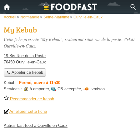
Accueil
>
Normandie
>
Seine-Maritime
>
Ourville-en-Caux
My Kebab
Cette fiche présente "My Kebab", restaurant situé
rue de la poste
, 76450
Ourville-en-Caux.
19 Bis Rue de la Poste
76450 Ourville-en-Caux
📞 Appeler ce kebab
Kebab
-
Fermé, ouvre à 11h30
Services :
à emporter
,
CB acceptée
,
livraison
Recommander ce kebab
Améliorer cette fiche
Autres fast-food à Ourville-en-Caux