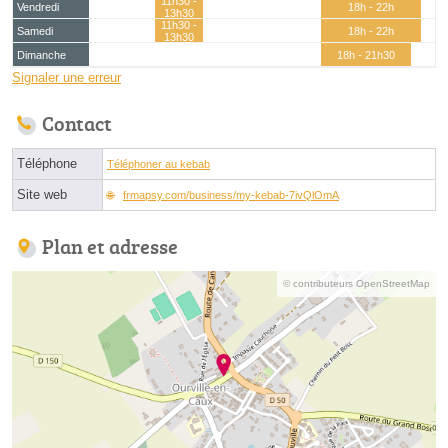
11h30 -
Vendredi
18h - 22h
13h30
11h30 -
Samedi
18h - 22h
13h30
Dimanche
18h - 21h30
Signaler une erreur
Contact
Téléphone
Téléphoner au kebab
Site web
frmapsy.com/business/my-kebab-7ivQlOmA
Plan et adresse
© contributeurs OpenStreetMap