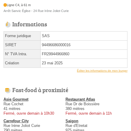
Ligne C4, à 61 m
Arrêt Sanvic Église - 24 Rue Irène Joliot-Curie
Informations
Forme juridique
SAS
SIRET
94496686000016
N° TVA Intra.
FR29944966860
Création
23 mai 2025
Éditer les informations de mon burger
Fast-food à proximité
Asie Gourmet
Restaurant Atlas
Rue Cochet
Rue Dr de Boissière
41 mètres
380 mètres
Fermé, ouvre demain à 10h30
Fermé, ouvre demain à 11h
Carrefour City
Saigon
Rue Irène Joliot Curie
Rue d'Etretat
790 mètres
975 mètres