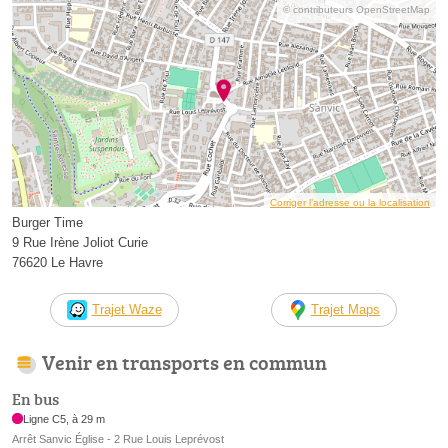
© contributeurs OpenStreetMap
Corriger l’adresse ou la localisation
Burger Time
9 Rue Irène Joliot Curie
76620 Le Havre
Trajet Waze
Trajet Maps
Venir en transports en commun
En bus
Ligne C5, à 29 m
Arrêt Sanvic Église - 2 Rue Louis Leprévost