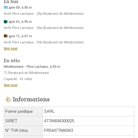
En bus
Ligne 69, à 95 m
Arrêt Père Lachaise - 28q Boulevard de Ménilmontant
Ligne 61, à 95 m
Arrêt Père Lachaise - 28q Boulevard de Ménilmontant
Ligne 71, à 67 m
Arrêt Père Lachaise - 63b Boulevard de Ménilmontant
Voir tout
En vélo
Ménilmontant - Père Lachaise, à 83 m
71 Boulevard de Ménilmontant
Capacité : 41 vélos
Voir tout
Informations
Forme juridique
SARL
SIRET
47784694300025
N° TVA Intra.
FR54477846943