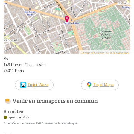
Corriger l’adresse ou la localisation
Sv
146 Rue du Chemin Vert
75011 Paris
Trajet Waze
Trajet Maps
Venir en transports en commun
En métro
Ligne 3, à 51 m
Arrêt Père Lachaise - 128 Avenue de la République