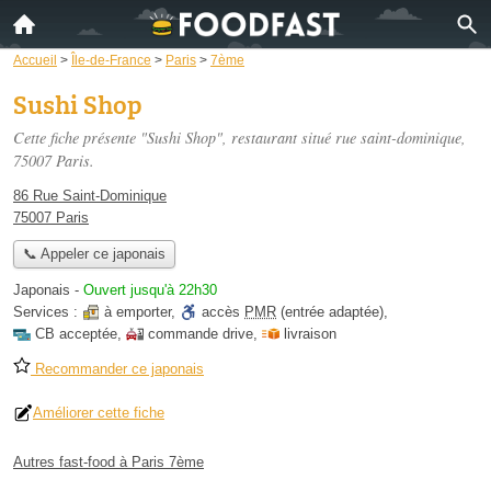
Accueil
>
Île-de-France
>
Paris
>
7ème
Sushi Shop
Cette fiche présente "Sushi Shop", restaurant situé
rue saint-dominique
,
75007 Paris.
86 Rue Saint-Dominique
75007 Paris
📞 Appeler ce japonais
Japonais
-
Ouvert jusqu'à 22h30
Services :
à emporter
,
accès
PMR
(entrée adaptée)
,
CB acceptée
,
commande drive
,
livraison
Recommander ce japonais
Améliorer cette fiche
Autres fast-food à Paris 7ème