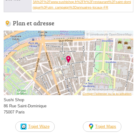
3A%2F%2Fwww.sushishop.fr%2Ffr%2Frestaurant%2Fsaint-domi
nique%3Futm_campaign%3Dannuaires-locaux-FR
Plan et adresse
© contributeurs OpenStreetMap
Corriger l’adresse ou la localisation
Sushi Shop
86 Rue Saint-Dominique
75007 Paris
Trajet Waze
Trajet Maps