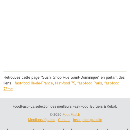
Retrouvez cette page "Sushi Shop Rue Saint-Dominique" en partant des
liens :
fast-food Île-de-France
,
fast-food 75
,
fast-food Paris
,
fast-food
7ème
.
FoodFast - La sélection des meilleurs Fast-Food, Burgers & Kebab
© 2026
FoodFast.fr
Mentions légales
-
Contact
-
Inscription gratuite