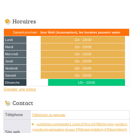
Horaires
Samedi prochain :
Jour férié (Assomption), les horaires peuvent varier
Lundi
11h - 22h30
Mardi
11h - 22h30
Mercredi
11h - 22h30
Jeudi
11h - 22h30
Vendredi
11h - 22h30
Samedi
11h - 22h30
Dimanche
12h - 22h30
Signaler une erreur
Contact
Téléphone
Téléphoner au japonais
sushishop.commander1.com/c3/?tcs=2478&chn=seo-yext&src
=yext&cmp=annuaires-locaux-FR&med=gmb&cty=FR&url=https%
Site web