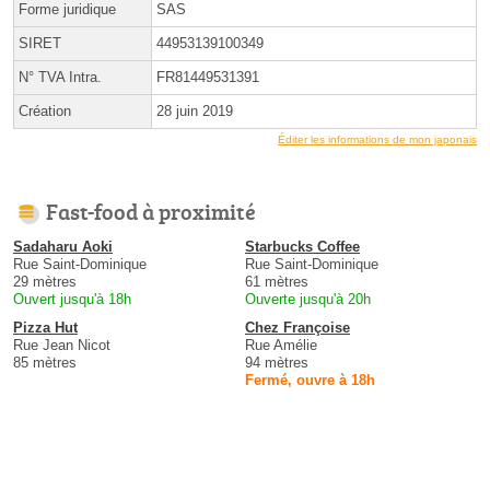
Forme juridique
SAS
SIRET
44953139100349
N° TVA Intra.
FR81449531391
Création
28 juin 2019
Éditer les informations de mon japonais
Fast-food à proximité
Sadaharu Aoki
Starbucks Coffee
Rue Saint-Dominique
Rue Saint-Dominique
29 mètres
61 mètres
Ouvert jusqu'à 18h
Ouverte jusqu'à 20h
Pizza Hut
Chez Françoise
Rue Jean Nicot
Rue Amélie
85 mètres
94 mètres
Fermé, ouvre à 18h