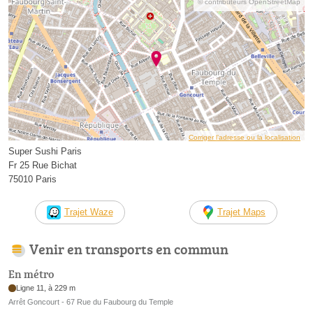
© contributeurs OpenStreetMap
Corriger l’adresse ou la localisation
Super Sushi Paris
Fr 25 Rue Bichat
75010 Paris
Trajet Waze
Trajet Maps
Venir en transports en commun
En métro
Ligne 11, à 229 m
Arrêt Goncourt - 67 Rue du Faubourg du Temple