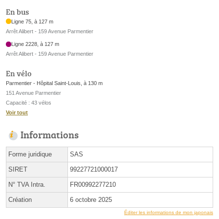
En bus
Ligne 75, à 127 m
Arrêt Alibert - 159 Avenue Parmentier
Ligne 2228, à 127 m
Arrêt Alibert - 159 Avenue Parmentier
En vélo
Parmentier - Hôpital Saint-Louis, à 130 m
151 Avenue Parmentier
Capacité : 43 vélos
Voir tout
Informations
Forme juridique
SAS
SIRET
99227721000017
N° TVA Intra.
FR00992277210
Création
6 octobre 2025
Éditer les informations de mon japonais