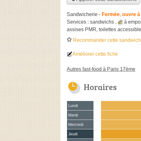
Sandwicherie
-
Fermée, ouvre à
Services :
sandwichs
,
à empor
assises PMR, toilettes accessible
Recommander cette sandwich
Améliorer cette fiche
Autres fast-food à Paris 17ème
Horaires
Lundi
Mardi
Mercredi
Jeudi