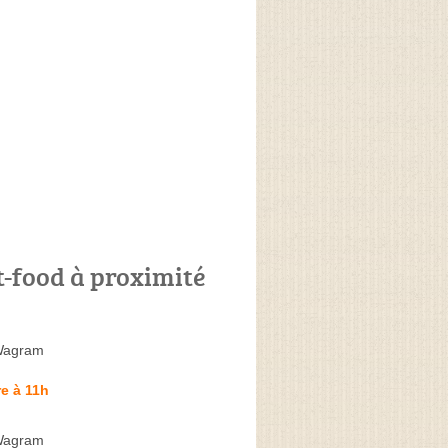
t-food à proximité
Wagram
e à 11h
Wagram