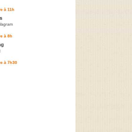
e à 11h
s
Wagram
e à 8h
ng
t
e à 7h30