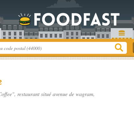
e
Coffee", restaurant situé
avenue de wagram
,