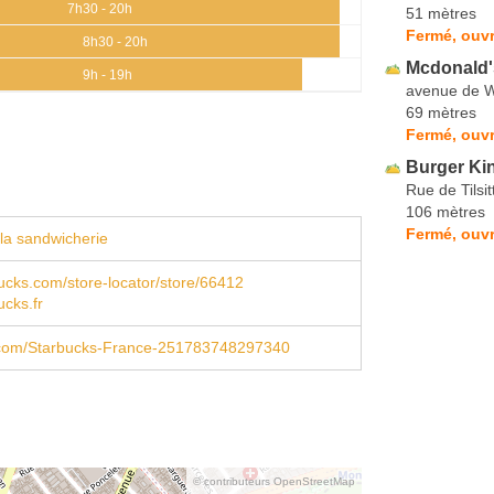
7h30 - 20h
51 mètres
Fermé, ouvr
8h30 - 20h
Mcdonald'
9h - 19h
avenue de 
69 mètres
Fermé, ouvr
Burger Ki
Rue de Tilsit
106 mètres
Fermé, ouvr
la sandwicherie
cks.com/store-locator/store/66412
cks.fr
com/Starbucks-France-251783748297340
© contributeurs OpenStreetMap