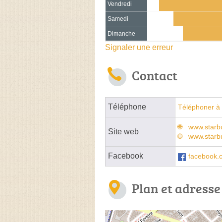
Vendredi
Samedi
Dimanche
Signaler une erreur
Contact
Téléphone
Téléphoner à 
www.starbu
Site web
www.starbu
Facebook
facebook.
Plan et adresse