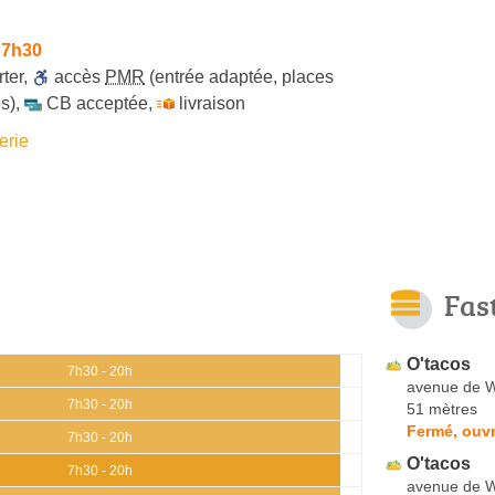
 7h30
ter
,
accès
PMR
(entrée adaptée, places
s)
,
CB acceptée
,
livraison
erie
Fas
O'tacos
7h30 - 20h
avenue de 
7h30 - 20h
51 mètres
Fermé, ouvr
7h30 - 20h
O'tacos
7h30 - 20h
avenue de 