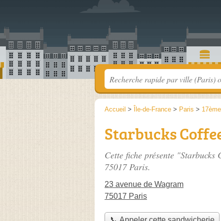
Accueil
>
Île-de-France
>
Paris
>
17ème
Starbucks Coffe
Cette fiche présente "Starbucks 
75017 Paris.
23 avenue de Wagram
75017 Paris
📞 Appeler cette sandwicherie