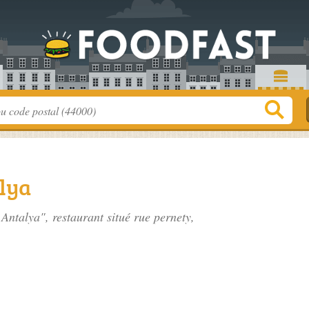
lya
 Antalya", restaurant situé
rue pernety
,