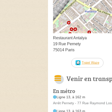
Restaurant Antalya
19 Rue Pernety
75014 Paris
Trajet Waze
Venir en trans
En métro
Ligne 13, à 162 m
Arrêt Pernety - 77 Rue Raymond Lo
Ligne 13, à 163 m