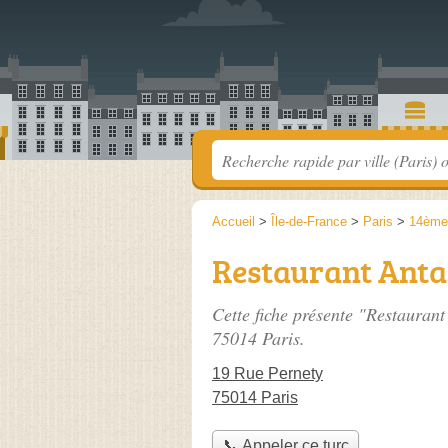
Accueil
>
Île-de-France
>
Paris
>
14ème
Restaurant Anta
Cette fiche présente "Restaurant
75014 Paris.
19 Rue Pernety
75014 Paris
📞 Appeler ce turc