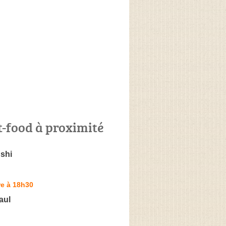
t-food à proximité
shi
re à 18h30
aul