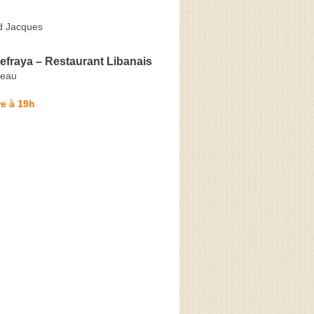
d Jacques
efraya – Restaurant Libanais
teau
e à 19h