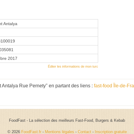
t Antalya
8100019
035081
bre 2017
Éditer les informations de mon turc
 Antalya Rue Pernety" en partant des liens :
fast-food Île-de-Fr
FoodFast - La sélection des meilleurs Fast-Food, Burgers & Kebab
© 2026
FoodFast.fr
-
Mentions légales
-
Contact
-
Inscription gratuite