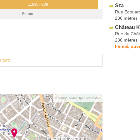
11h30 - 23h
Sza
Rue Edouar
Fermé
236 mètres
Château K
Rue du Châ
236 mètres
Fermé, ouvr
 turc
© contributeurs OpenStreetMap