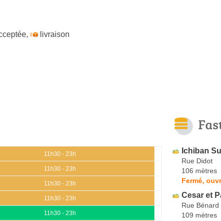
cceptée
,
livraison
Fas
Ichiban Su
11h30 - 23h
Rue Didot
11h30 - 23h
106 mètres
Fermé, ouv
11h30 - 23h
Cesar et P
11h30 - 23h
Rue Bénard
11h30 - 23h
109 mètres