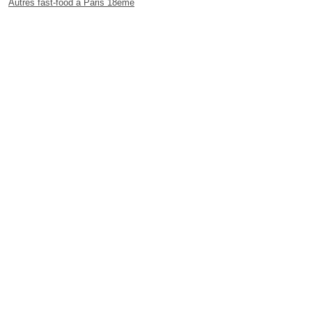
Autres fast-food à Paris 18ème