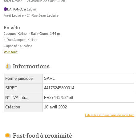
Arrêt Navier - 124 Avenue de Saint-Ouen
BATIGNO, à 120 m
Arrêt Leclaire - 24 Rue Jean Leclaire
En vélo
Jacques Kellner - Saint-Ouen, à 64 m
4 Rue Jacques Kellner
Capacité : 45 vélos
Voir tout
Informations
Forme juridique
SARL
SIRET
44175245800014
N° TVA Intra.
FR27441752458
Création
10 avril 2002
Éditer les informations de mon turc
Fast-food à proximité