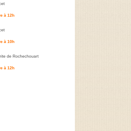
cet
e à 12h
cet
e à 10h
ite de Rochechouart
e à 12h