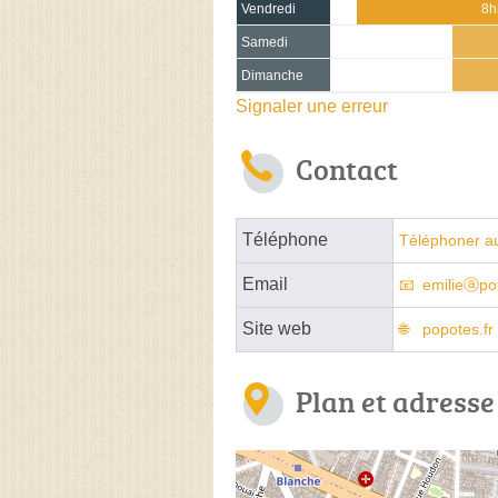
Vendredi
8h
Samedi
Dimanche
Signaler une erreur
Contact
Téléphone
Téléphoner a
Email
emilieⓐpop
Site web
popotes.fr
Plan et adresse