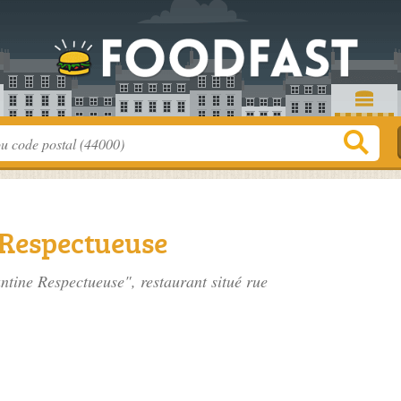
 Respectueuse
antine Respectueuse", restaurant situé
rue