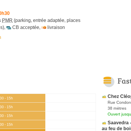
10h30
s
PMR
(parking, entrée adaptée, places
s)
,
CB acceptée
,
livraison
n
Fas
Chez Cléop
30 - 15h
Rue Condor
30 - 15h
38 mètres
Ouvert jusqu
30 - 15h
Saavedra 
30 - 15h
au feu de boi