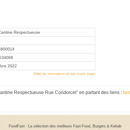
Cantine Respectueuse
6800014
634068
bre 2022
Éditer les informations de mon snack vegan
antine Respectueuse Rue Condorcet" en partant des liens :
fas
FoodFast - La sélection des meilleurs Fast-Food, Burgers & Kebab