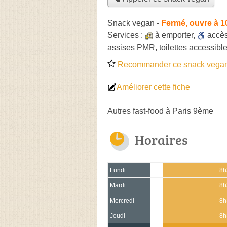
Snack vegan
-
Fermé, ouvre à 
Services :
à emporter
,
accè
assises PMR, toilettes accessible
Recommander ce snack vega
Améliorer cette fiche
Autres fast-food à Paris 9ème
Horaires
Lundi
8h
Mardi
8h
Mercredi
8h
Jeudi
8h