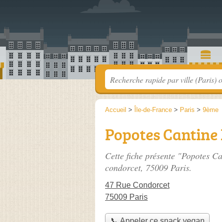
Accueil
>
Île-de-France
>
Paris
>
9ème
Popotes Cantine
Cette fiche présente "Popotes C
condorcet
, 75009 Paris.
47 Rue Condorcet
75009 Paris
📞 Appeler ce snack vegan