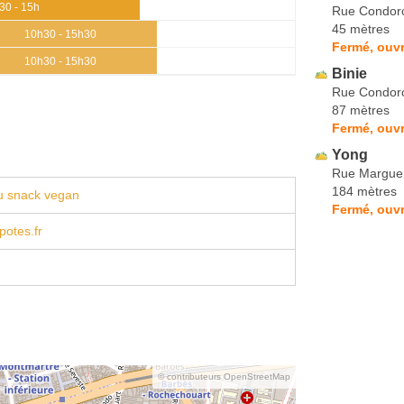
30 - 15h
Rue Condor
45 mètres
10h30 - 15h30
Fermé, ouvr
10h30 - 15h30
Binie
Rue Condor
87 mètres
Fermé, ouvr
Yong
Rue Marguer
184 mètres
u snack vegan
Fermé, ouvr
otes.fr
© contributeurs OpenStreetMap