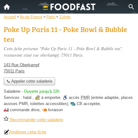
Accueil
>
Île-de-France
>
Paris
>
11ème
Poke Up Paris 11 - Poke Bowl & Bubble
tea
Cette fiche présente "Poke Up Paris 11 - Poke Bowl & Bubble tea",
restaurant situé
rue oberkampf
, 75011 Paris.
143 Rue Oberkampf
75011 Paris
📞 Appeler cette saladerie
Saladerie
-
Ouverte jusqu'à 22h
Services :
halal
,
à emporter
,
accès
PMR
(entrée adaptée, places
assises PMR, toilettes accessibles)
,
CB acceptée
,
commande drive
,
livraison
Recommander cette saladerie
Améliorer cette fiche