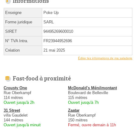
Informations
Enseigne
Poke Up
Forme juridique
SARL
SIRET
94495269600010
N° TVA Intra.
FR23944952696
Création
21 mai 2025
Éditer les informations de ma saladerie
Fast-food à proximité
Crousty One
McDonald's Ménilmontant
Rue Oberkampf
Boulevard de Belleville
114 mètres
115 mètres
Ouvert jusqu'à 2h
Ouvert jusqu'à 7h
31 Street
Zaatar
villa Gaudelet
Rue Oberkampf
144 mètres
150 mètres
Ouvert jusqu'à minuit
Fermé, ouvre demain à 11h