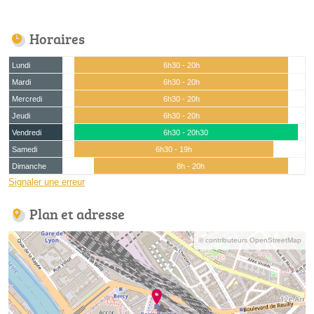
Horaires
Lundi
6h30 - 20h
Mardi
6h30 - 20h
Mercredi
6h30 - 20h
Jeudi
6h30 - 20h
Vendredi
6h30 - 20h30
Samedi
6h30 - 19h
Dimanche
8h - 20h
Signaler une erreur
Plan et adresse
© contributeurs OpenStreetMap