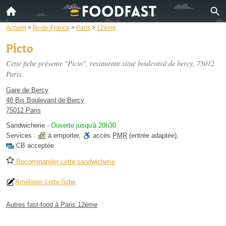
Accueil
>
Île-de-France
>
Paris
>
12ème
Picto
Cette fiche présente "Picto", restaurant situé
boulevard de bercy
, 75012
Paris.
Gare de Bercy
48 Bis Boulevard de Bercy
75012 Paris
Sandwicherie
-
Ouverte jusqu'à 20h30
Services :
à emporter
,
accès
PMR
(entrée adaptée)
,
CB acceptée
Recommander cette sandwicherie
Améliorer cette fiche
Autres fast-food à Paris 12ème