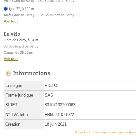
Arrêt Gare de Bercy - 15b Boulevard de Bercy
Ligne 77, à 122 m
Arrêt Gare de Bercy - 15b Boulevard de Bercy
Voir tout
En vélo
Gare de Bercy, à 61 m
50 Boulevard de Bercy
Capacité : 35 vélos
Voir tout
Informations
Enseigne
PICTO
Forme juridique
SAS
SIRET
83107102200063
N° TVA Intra.
FR59831071022
Création
18 juin 2021
Éditer les informations de ma sandwicherie