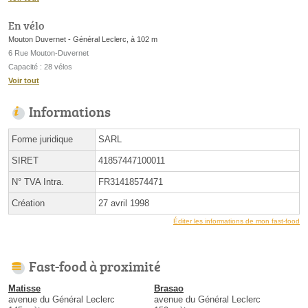
En vélo
Mouton Duvernet - Général Leclerc, à 102 m
6 Rue Mouton-Duvernet
Capacité : 28 vélos
Voir tout
Informations
Forme juridique
SARL
SIRET
41857447100011
N° TVA Intra.
FR31418574471
Création
27 avril 1998
Éditer les informations de mon fast-food
Fast-food à proximité
Matisse
Brasao
avenue du Général Leclerc
avenue du Général Leclerc