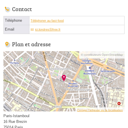
Contact
Téléphone
Téléphoner au fast-food
Email
ici.londresⓐfree.fr
Plan et adresse
© contributeurs OpenStreetMap
Corriger l’adresse ou la localisation
Paris-Istamboul
16 Rue Brezin
75014 Paris