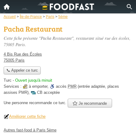
Accueil
>
Île-de-France
>
Paris
>
5ème
Pacha Restaurant
Cette fiche présente "Pacha Restaurant", restaurant situé
rue des écoles
,
75005 Paris.
4 Bis Rue des Écoles
75005 Paris
📞 Appeler ce turc
Turc
-
Ouvert jusqu'à minuit
Services :
à emporter
,
accès
PMR
(entrée adaptée, places
assises PMR)
,
CB acceptée
Une personne
recommande
ce turc.
Je recommande
Améliorer cette fiche
Autres fast-food à Paris 5ème