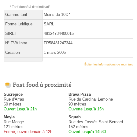
* Tarif donné à titre indicatif
Gamme tarif
Moins de 10€ *
Forme juridique
SARL
SIRET
48124734400015
N° TVA Intra.
FR58481247344
Création
1 mars 2005
Éditer les informations de mon turc
Fast-food à proximité
Sucrepice
Brava Pizza
Rue d'Arras
Rue du Cardinal Lemoine
60 mètres
90 mètres
Ouvert jusqu'à 21h
Ouverte jusqu'à 15h
Meyia
Squab
Rue Monge
Rue des Fossés Saint-Bernard
121 mètres
152 mètres
Fermé, ouvre demain à 12h
Ouvert jusqu'à 14h30