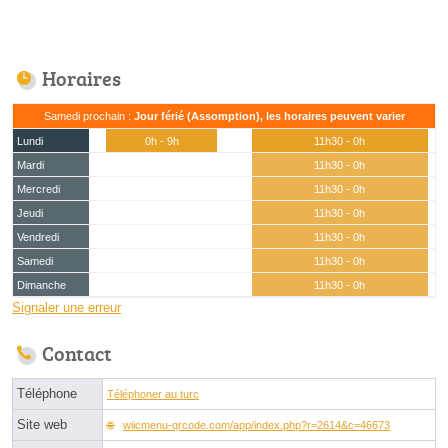
Horaires
Samedi prochain :
Jour férié (Assomption), les horaires peuvent varier
Lundi
0h - 9h
11h30 - 0h
Mardi
11h30 - 0h
Mercredi
11h30 - 0h
Jeudi
11h30 - 0h
Vendredi
11h30 - 0h
Samedi
11h30 - 0h
Dimanche
11h30 - 0h
Signaler une erreur
Contact
Téléphone
Téléphoner au turc
Site web
wiicmenu-qrcode.com/app/index.php?r=2614&c=46673