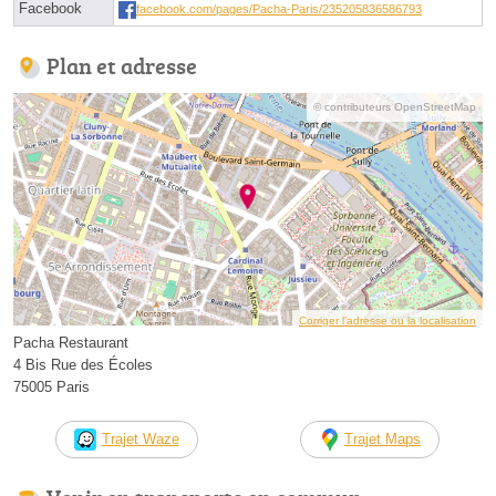
Facebook
facebook.com/pages/Pacha-Paris/235205836586793
Plan et adresse
© contributeurs OpenStreetMap
Corriger l’adresse ou la localisation
Pacha Restaurant
4 Bis Rue des Écoles
75005 Paris
Trajet Waze
Trajet Maps