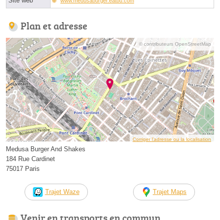
Site web
www.medusaburger.eatbu.com
Plan et adresse
© contributeurs OpenStreetMap
Corriger l’adresse ou la localisation
Medusa Burger And Shakes
184 Rue Cardinet
75017 Paris
Trajet Waze
Trajet Maps
Venir en transports en commun