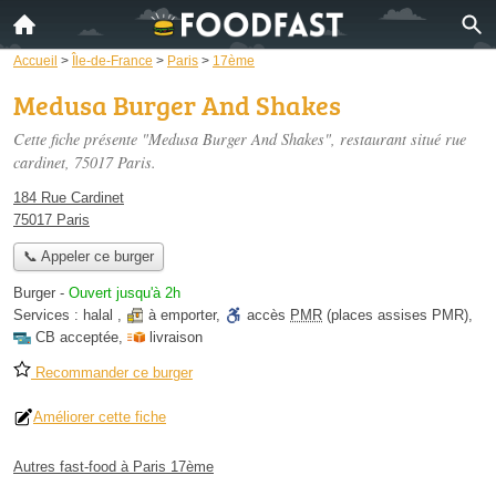
Accueil
>
Île-de-France
>
Paris
>
17ème
Medusa Burger And Shakes
Cette fiche présente "Medusa Burger And Shakes", restaurant situé
rue
cardinet
, 75017 Paris.
184 Rue Cardinet
75017 Paris
📞 Appeler ce burger
Burger
-
Ouvert jusqu'à 2h
Services :
halal
,
à emporter
,
accès
PMR
(places assises PMR)
,
CB acceptée
,
livraison
Recommander ce burger
Améliorer cette fiche
Autres fast-food à Paris 17ème