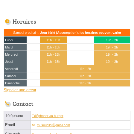
Horaires
Samedi prochain :
Jour férié (Assomption), les horaires peuvent varier
Lundi
11h - 15h
19h - 2h
Mardi
11h - 15h
19h - 2h
Mercredi
11h - 15h
19h - 2h
Jeudi
11h - 15h
19h - 2h
Vendredi
11h - 2h
Samedi
11h - 2h
Dimanche
11h - 2h
Signaler une erreur
Contact
Téléphone
Téléphoner au burger
Email
musouellajⓐgmail.com