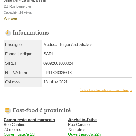
Lemercier - Cardinet, à 99 m
111 Rue Lemercier
Capacité : 24 vélos
Voir tout
Informations
Enseigne
Medusa Burger And Shakes
Forme juridique
SARL
SIRET
89392661800024
N° TVA Intra.
FR11893926618
Création
18 juillet 2021
Éditer les informations de mon burger
Fast-food à proximité
Gamra restaurant marocain
Jinchelin-Taihe
Rue Cardinet
Rue Cardinet
20 mètres
73 mètres
Ouvert jusqu'à 23h
Ouvert jusqu'à 22h