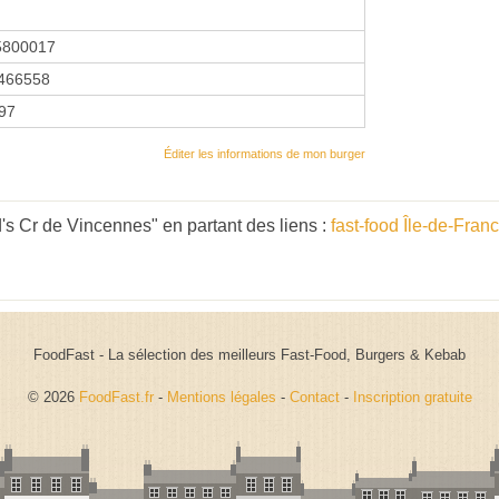
5800017
466558
997
Éditer les informations de mon burger
s Cr de Vincennes" en partant des liens :
fast-food Île-de-Fran
FoodFast - La sélection des meilleurs Fast-Food, Burgers & Kebab
© 2026
FoodFast.fr
-
Mentions légales
-
Contact
-
Inscription gratuite