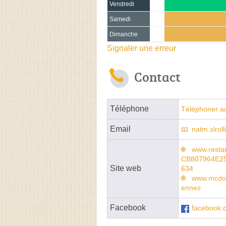
Vendredi
Samedi
Dimanche
Signaler une erreur
Contact
Téléphone
Téléphoner a
Email
natm.xlrol
www.resta
CB807964E2
Site web
634
www.mcdona
ennes
Facebook
facebook.