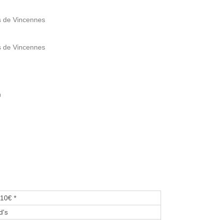
s de Vincennes
s de Vincennes
m
10€ *
d's