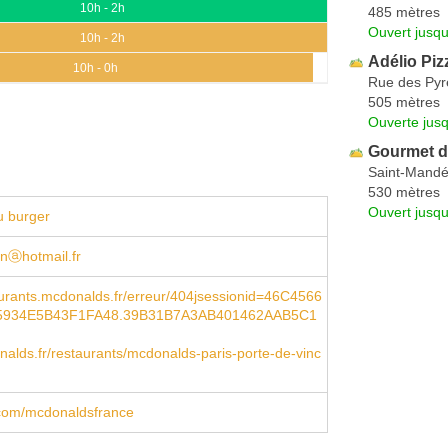
10h - 2h
485 mètres
Ouvert jusq
10h - 2h
Adélio Piz
10h - 0h
Rue des Py
505 mètres
Ouverte jus
Gourmet d
Saint-Mand
530 mètres
Ouvert jusq
u burger
linⓐhotmail.fr
urants.mcdonalds.fr/erreur/404jsessionid=46C4566
5934E5B43F1FA48.39B31B7A3AB401462AAB5C1
lds.fr/restaurants/mcdonalds-paris-porte-de-vinc
com/mcdonaldsfrance