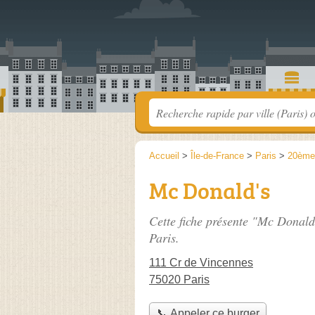
Accueil
>
Île-de-France
>
Paris
>
20ème
Mc Donald's
Cette fiche présente "Mc Donald'
Paris.
111 Cr de Vincennes
75020 Paris
📞 Appeler ce burger