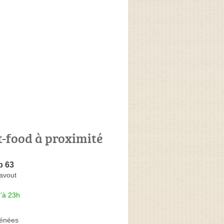
t-food à proximité
p 63
avout
'à 23h
rénées