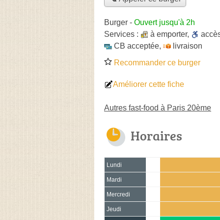
Burger
-
Ouvert jusqu'à 2h
Services :
à emporter
,
accè
CB acceptée
,
livraison
Recommander ce burger
Améliorer cette fiche
Autres fast-food à Paris 20ème
Horaires
Lundi
Mardi
Mercredi
Jeudi