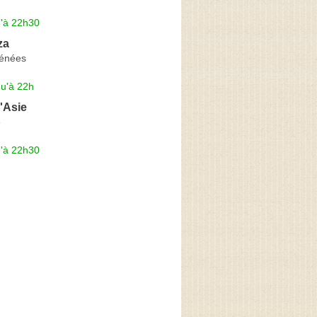
u'à 22h30
za
rénées
qu'à 22h
'Asie
é
u'à 22h30