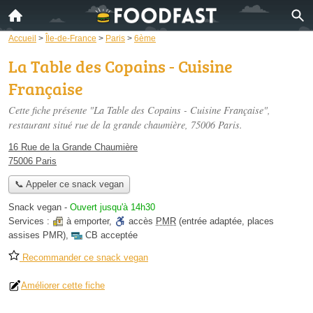
Accueil
>
Île-de-France
>
Paris
>
6ème
La Table des Copains - Cuisine
Française
Cette fiche présente "La Table des Copains - Cuisine Française",
restaurant situé
rue de la grande chaumière
, 75006 Paris.
16 Rue de la Grande Chaumière
75006 Paris
📞 Appeler ce snack vegan
Snack vegan
-
Ouvert jusqu'à 14h30
Services :
à emporter
,
accès
PMR
(entrée adaptée, places
assises PMR)
,
CB acceptée
Recommander ce snack vegan
Améliorer cette fiche