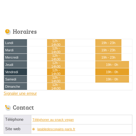
Horaires
12h -
Lundi
19h - 23h
14h30
12h -
Mardi
19h - 23h
14h30
12h -
Mercredi
19h - 23h
14h30
12h -
Jeudi
19h - 0h
14h30
12h -
Vendredi
19h - 0h
14h30
12h -
Samedi
19h - 0h
14h30
12h -
Dimanche
14h30
Signaler une erreur
Contact
Téléphone
Téléphoner au snack vegan
Site web
latabledescopains-paris.fr