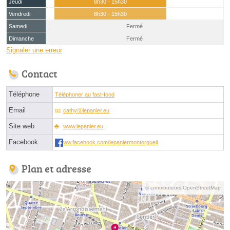
Jeudi
8h30 - 15h30
Vendredi
8h30 - 15h30
Samedi
Fermé
Dimanche
Fermé
Signaler une erreur
Contact
Téléphone
Téléphoner au fast-food
Email
cathyⓐlepanier.eu
Site web
www.lepanier.eu
Facebook
ww.facebook.com/lepaniermontorgueil
Plan et adresse
© contributeurs OpenStreetMap