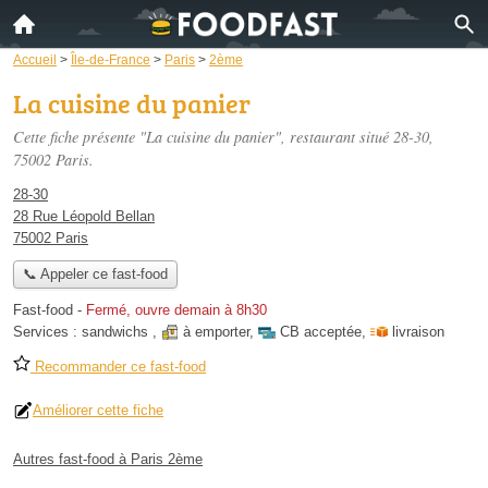
Accueil
>
Île-de-France
>
Paris
>
2ème
La cuisine du panier
Cette fiche présente "La cuisine du panier", restaurant situé
28-30
,
75002 Paris.
28-30
28 Rue Léopold Bellan
75002 Paris
📞 Appeler ce fast-food
Fast-food
-
Fermé, ouvre demain à 8h30
Services :
sandwichs
,
à emporter
,
CB acceptée
,
livraison
Recommander ce fast-food
Améliorer cette fiche
Autres fast-food à Paris 2ème