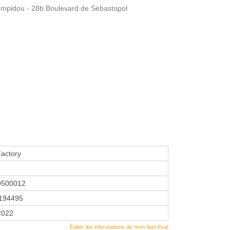
ompidou - 28b Boulevard de Sébastopol
actory
9500012
194495
2022
Éditer les informations de mon fast-food