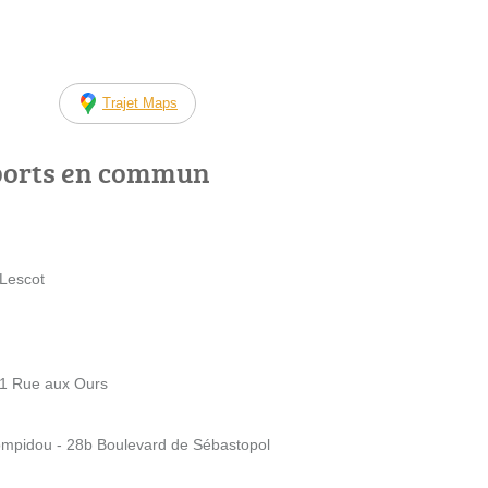
Trajet Maps
ports en commun
 Lescot
 21 Rue aux Ours
ompidou - 28b Boulevard de Sébastopol