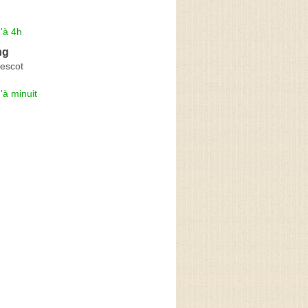
'à 4h
ng
Lescot
'à minuit