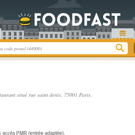
staurant situé
rue saint denis
, 75001 Paris.
accès
PMR
(entrée adaptée)
,