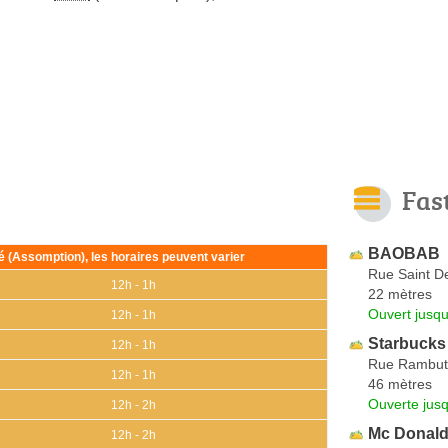
Fas
BAOBAB
ié (Assomption), les horaires peuvent varier
Rue Saint D
12h - 1h
22 mètres
Ouvert jusq
12h - 1h
Starbucks
12h - 1h
Rue Rambut
12h - 1h
46 mètres
Ouverte jus
12h - 2h
Mc Donal
12h - 2h