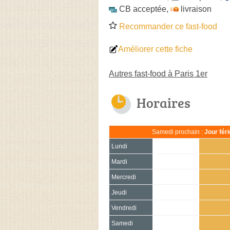
CB acceptée
,
livraison
Recommander ce fast-food
Améliorer cette fiche
Autres fast-food à Paris 1er
Horaires
Samedi prochain :
Jour fér
Lundi
Mardi
Mercredi
Jeudi
Vendredi
Samedi