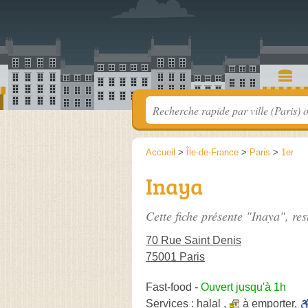
Accueil
>
Île-de-France
>
Paris
>
1er
Inaya
Cette fiche présente "Inaya", re
70 Rue Saint Denis
75001 Paris
Fast-food
-
Ouvert jusqu'à 1h
Services :
halal
,
à emporter
,