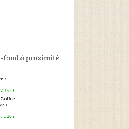
t-food à proximité
enis
u'à 1h30
 Coffee
eau
qu'à 20h
d