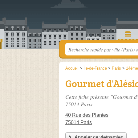
Accueil
>
Île-de-France
>
Paris
>
14ème
Gourmet d'Alési
Cette fiche présente "Gourmet d'
75014 Paris.
40 Rue des Plantes
75014 Paris
📞 Appeler ce vietnamien