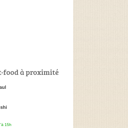
t-food à proximité
aul
shi
'à 15h