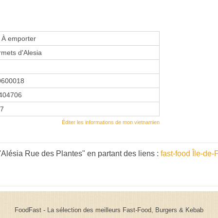
, À emporter
mets d'Alesia
0600018
404706
07
Éditer les informations de mon vietnamien
Alésia Rue des Plantes" en partant des liens :
fast-food Île-de
FoodFast - La sélection des meilleurs Fast-Food, Burgers & Kebab