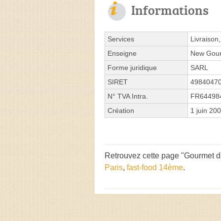
Informations
Services
Livraison
Enseigne
New Gour
Forme juridique
SARL
SIRET
4984047
N° TVA Intra.
FR64498
Création
1 juin 20
Retrouvez cette page "Gourmet d'
Paris
,
fast-food 14ème
.