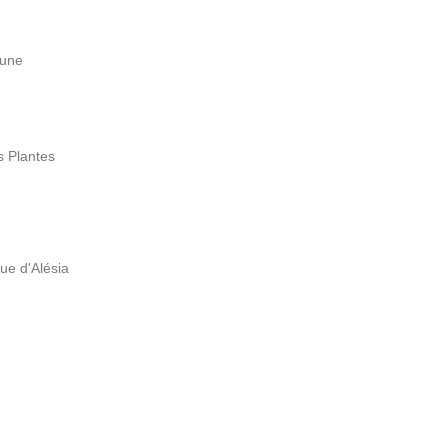
rune
s Plantes
Rue d'Alésia