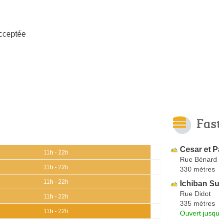
cceptée
Fas
Cesar et P
11h - 22h
Rue Bénard
11h - 22h
330 mètres
11h - 22h
Ichiban Su
Rue Didot
11h - 22h
335 mètres
11h - 22h
Ouvert jusqu