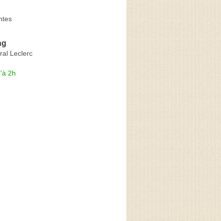
ntes
ng
al Leclerc
'à 2h