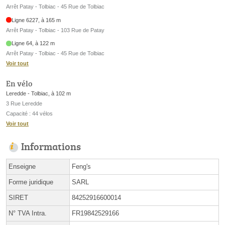
Arrêt Patay - Tolbiac - 45 Rue de Tolbiac
Ligne 6227, à 165 m
Arrêt Patay - Tolbiac - 103 Rue de Patay
Ligne 64, à 122 m
Arrêt Patay - Tolbiac - 45 Rue de Tolbiac
Voir tout
En vélo
Leredde - Tolbiac, à 102 m
3 Rue Leredde
Capacité : 44 vélos
Voir tout
Informations
Enseigne
Feng's
Forme juridique
SARL
SIRET
84252916600014
N° TVA Intra.
FR19842529166