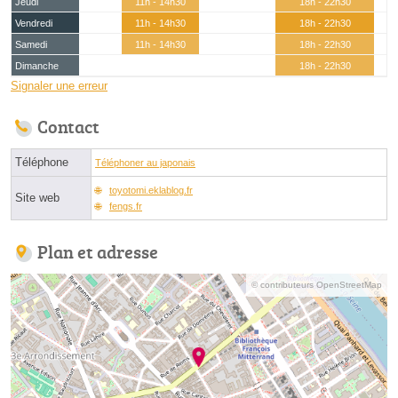
Jeudi
11h - 14h30
18h - 22h30
Vendredi
11h - 14h30
18h - 22h30
Samedi
11h - 14h30
18h - 22h30
Dimanche
18h - 22h30
Signaler une erreur
Contact
Téléphone
Téléphoner au japonais
toyotomi.eklablog.fr
Site web
fengs.fr
Plan et adresse
© contributeurs OpenStreetMap