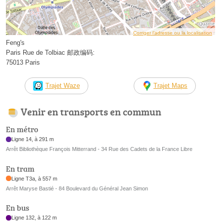
Corriger l’adresse ou la localisation
Feng's
Paris Rue de Tolbiac 邮政编码:
75013 Paris
Trajet Waze
Trajet Maps
Venir en transports en commun
En métro
Ligne 14, à 291 m
Arrêt Bibliothèque François Mitterrand - 34 Rue des Cadets de la France Libre
En tram
Ligne T3a, à 557 m
Arrêt Maryse Bastié - 84 Boulevard du Général Jean Simon
En bus
Ligne 132, à 122 m