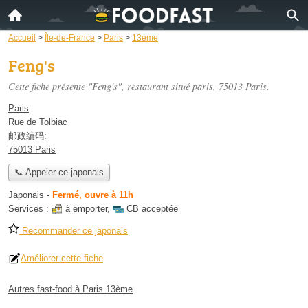
Accueil
>
Île-de-France
>
Paris
>
13ème
Feng's
Cette fiche présente "Feng's", restaurant situé
paris
, 75013 Paris.
Paris
Rue de Tolbiac
邮政编码:
75013 Paris
📞 Appeler ce japonais
Japonais
-
Fermé, ouvre à 11h
Services :
à emporter
,
CB acceptée
Recommander ce japonais
Améliorer cette fiche
Autres fast-food à Paris 13ème