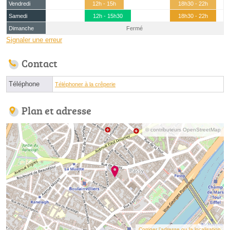
Vendredi
12h - 15h
18h30 - 22h
Samedi
12h - 15h30
18h30 - 22h
Dimanche
Fermé
Signaler une erreur
Contact
Téléphone
Téléphoner à la crêperie
Plan et adresse
© contributeurs OpenStreetMap
Corriger l’adresse ou la localisation