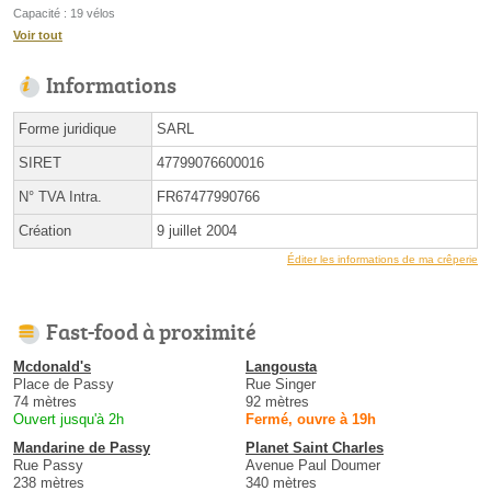
Capacité : 19 vélos
Voir tout
Informations
Forme juridique
SARL
SIRET
47799076600016
N° TVA Intra.
FR67477990766
Création
9 juillet 2004
Éditer les informations de ma crêperie
Fast-food à proximité
Mcdonald's
Langousta
Place de Passy
Rue Singer
74 mètres
92 mètres
Ouvert jusqu'à 2h
Fermé, ouvre à 19h
Mandarine de Passy
Planet Saint Charles
Rue Passy
Avenue Paul Doumer
238 mètres
340 mètres