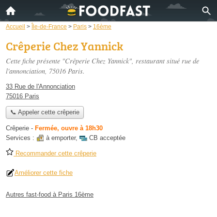
Accueil
>
Île-de-France
>
Paris
>
16ème
Crêperie Chez Yannick
Cette fiche présente "Crêperie Chez Yannick", restaurant situé
rue de
l'annonciation
, 75016 Paris.
33 Rue de l'Annonciation
75016 Paris
📞 Appeler cette crêperie
Crêperie
-
Fermée, ouvre à 18h30
Services :
à emporter
,
CB acceptée
Recommander cette crêperie
Améliorer cette fiche
Autres fast-food à Paris 16ème