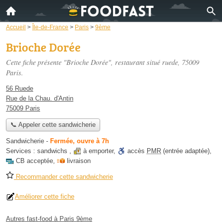
Accueil
>
Île-de-France
>
Paris
>
9ème
Brioche Dorée
Cette fiche présente "Brioche Dorée", restaurant situé
ruede
, 75009
Paris.
56 Ruede
Rue de la Chau. d'Antin
75009 Paris
📞 Appeler cette sandwicherie
Sandwicherie
-
Fermée, ouvre à 7h
Services :
sandwichs
,
à emporter
,
accès
PMR
(entrée adaptée)
,
CB acceptée
,
livraison
Recommander cette sandwicherie
Améliorer cette fiche
Autres fast-food à Paris 9ème