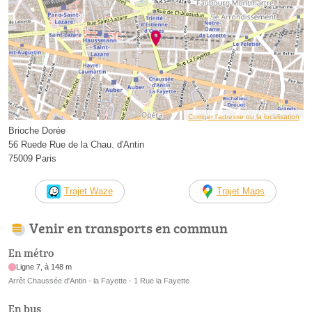
Corriger l’adresse ou la localisation
Brioche Dorée
56 Ruede Rue de la Chau. d'Antin
75009 Paris
Trajet Waze
Trajet Maps
Venir en transports en commun
En métro
Ligne 7, à 148 m
Arrêt Chaussée d'Antin - la Fayette - 1 Rue la Fayette
En bus