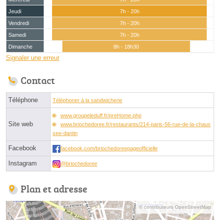
Jeudi
7h - 20h
Vendredi
7h - 20h
Samedi
7h - 20h
Dimanche
8h - 18h30
Signaler une erreur
Contact
Téléphone
Téléphoner à la sandwicherie
www.groupeleduff.fr/preHome.php
Site web
www.briochedoree.fr/restaurants/214-paris-56-rue-de-la-chaus
see-dantin
Facebook
facebook.com/briochedoreepageofficielle
Instagram
@briochedoree
Plan et adresse
© contributeurs OpenStreetMap