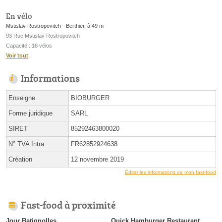
En vélo
Mstislav Rostropovitch - Berthier, à 49 m
93 Rue Mstislav Rostropovitch
Capacité : 18 vélos
Voir tout
Informations
Enseigne
BIOBURGER
Forme juridique
SARL
SIRET
85292463800020
N° TVA Intra.
FR62852924638
Création
12 novembre 2019
Éditer les informations de mon fast-food
Fast-food à proximité
Jour Batignolles
Quick Hamburger Restaurant