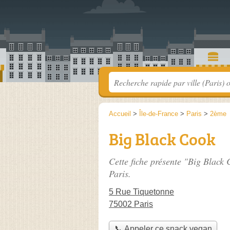
Accueil
>
Île-de-France
>
Paris
>
2ème
Big Black Cook
Cette fiche présente "Big Black 
Paris.
5 Rue Tiquetonne
75002 Paris
📞 Appeler ce snack vegan