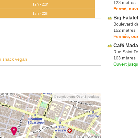
123 mètres
12h - 22h
Fermé, ouvr
12h - 22h
Big Falafel
Boulevard d
152 mètres
Fermée, ouv
Café Mad
Rue Saint D
163 mètres
u snack vegan
Ouvert jusqu
© contributeurs OpenStreetMap