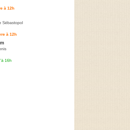
e à 12h
e Sébastopol
re à 12h
am
enis
'à 16h