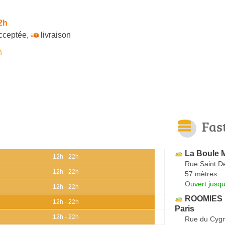
2h
cceptée
,
livraison
n
Fas
La Boule M
12h - 22h
Rue Saint D
12h - 22h
57 mètres
Ouvert jusqu
12h - 22h
ROOMIES 
12h - 22h
Paris
12h - 22h
Rue du Cyg