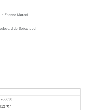
Rue Etienne Marcel
Boulevard de Sébastopol
0700038
912707