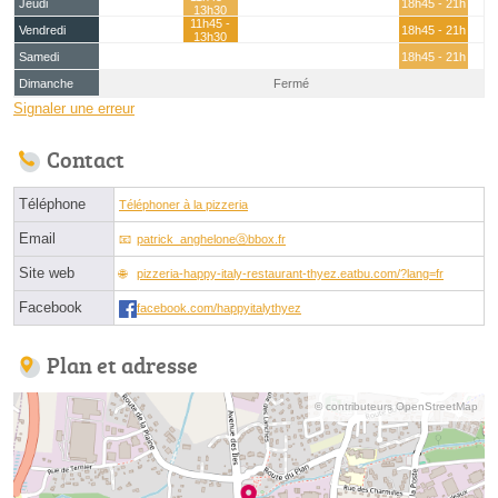
Jeudi
18h45 - 21h
13h30
11h45 -
Vendredi
18h45 - 21h
13h30
Samedi
18h45 - 21h
Dimanche
Fermé
Signaler une erreur
Contact
Téléphone
Téléphoner à la pizzeria
Email
patrick_angheloneⓐbbox.fr
Site web
pizzeria-happy-italy-restaurant-thyez.eatbu.com/?lang=fr
Facebook
facebook.com/happyitalythyez
Plan et adresse
© contributeurs OpenStreetMap