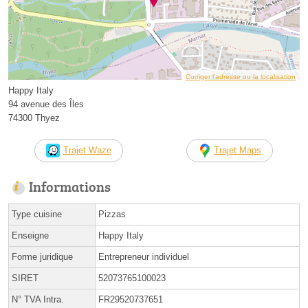
Corriger l’adresse ou la localisation
Happy Italy
94 avenue des Îles
74300 Thyez
Trajet Waze
Trajet Maps
Informations
Type cuisine
Pizzas
Enseigne
Happy Italy
Forme juridique
Entrepreneur individuel
SIRET
52073765100023
N° TVA Intra.
FR29520737651