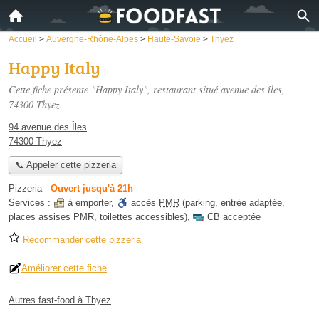
Accueil
>
Auvergne-Rhône-Alpes
>
Haute-Savoie
>
Thyez
Happy Italy
Cette fiche présente "Happy Italy", restaurant situé
avenue des îles
,
74300 Thyez.
94 avenue des Îles
74300 Thyez
📞 Appeler cette pizzeria
Pizzeria
-
Ouvert jusqu'à 21h
Services :
à emporter
,
accès
PMR
(parking, entrée adaptée,
places assises PMR, toilettes accessibles)
,
CB acceptée
Recommander cette pizzeria
Améliorer cette fiche
Autres fast-food à Thyez