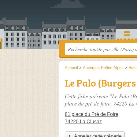
Accueil
>
Auvergne-Rhône-Alpes
>
Haut
Le Palo (Burgers 
Cette fiche présente "Le Palo (B
place du pré de foire
, 74220 La 
81 place du Pré de Foire
74220 La Clusaz
📞 Appeler cette crêperie