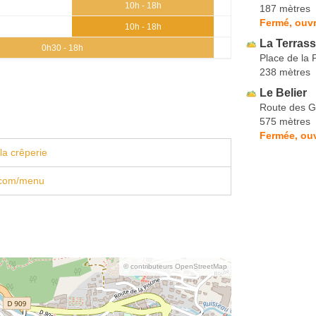
10h - 18h
187 mètres
Fermé, ouvr
10h - 18h
La Terras
0h30 - 18h
Place de la 
238 mètres
Le Belier
Route des G
575 mètres
Fermée, ouv
la crêperie
z.com/menu
© contributeurs OpenStreetMap