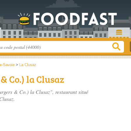
e-Savoie
>
La Clusaz
& Co.) la Clusaz
urgers & Co.) la Clusaz", restaurant situé
Clusaz.