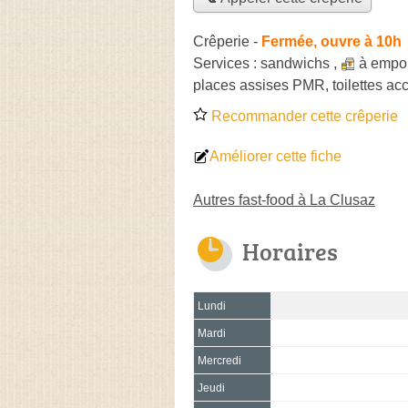
Crêperie
-
Fermée, ouvre à 10h
Services :
sandwichs
,
à empor
places assises PMR, toilettes ac
Recommander cette crêperie
Améliorer cette fiche
Autres fast-food à La Clusaz
Horaires
Lundi
Mardi
Mercredi
Jeudi