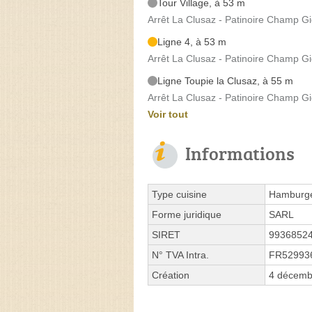
Tour Village, à 53 m
Arrêt La Clusaz - Patinoire Champ Gi
Ligne 4, à 53 m
Arrêt La Clusaz - Patinoire Champ Gi
Ligne Toupie la Clusaz, à 55 m
Arrêt La Clusaz - Patinoire Champ Gi
Voir tout
Informations
Type cuisine
Hamburge
Forme juridique
SARL
SIRET
9936852
N° TVA Intra.
FR52993
Création
4 décemb