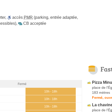
ter
,
accès
PMR
(parking, entrée adaptée,
cessibles)
,
CB acceptée
Fas
Pizza Minu
Fermé
place de l'Ég
10h - 18h
183 mètres
Fermé, ouv
10h - 18h
La chavine
10h - 18h
place de l'Ég