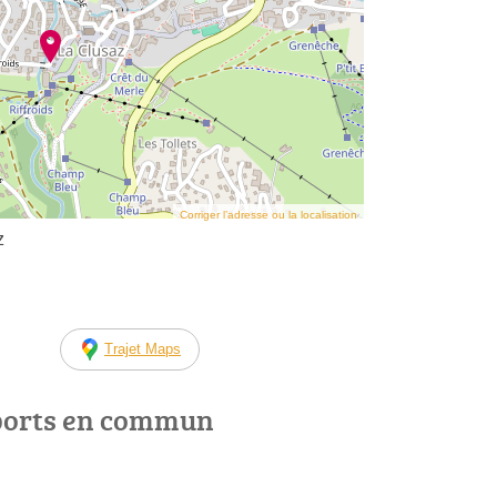
Corriger l’adresse ou la localisation
z
Trajet Maps
ports en commun