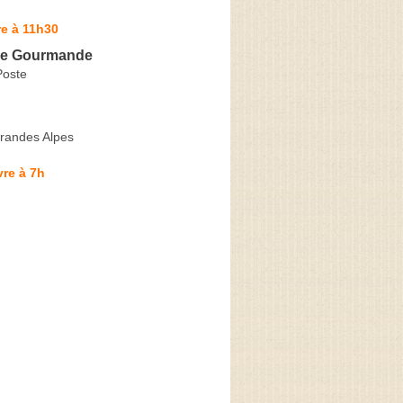
e à 11h30
se Gourmande
Poste
randes Alpes
re à 7h