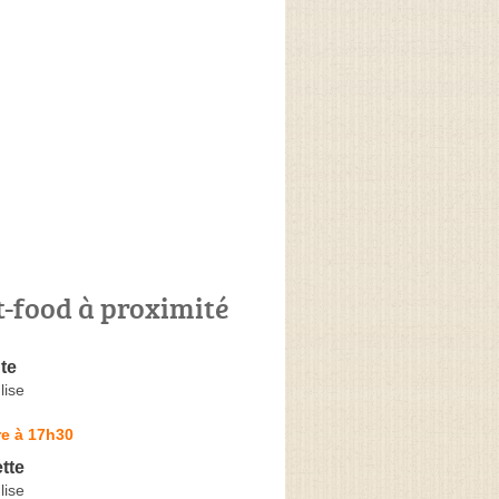
t-food à proximité
te
lise
re à 17h30
tte
lise