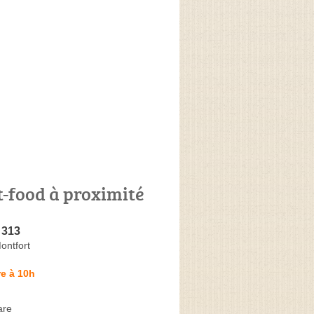
t-food à proximité
 313
ontfort
e à 10h
are