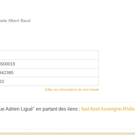
tade Albert Baud
8500019
942385
022
Éditer les informations de mon kebab
 Adrien Ligué" en partant des liens :
fast-food Auvergne-Rhôn