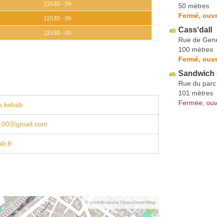
11h30 - 0h
50 mètres
Fermé, ouvr
11h30 - 0h
Cass'dall
11h30 - 0h
Rue de Gen
100 mètres
Fermé, ouvr
Sandwich
Rue du parc
101 mètres
Fermée, ouv
u kebab
100ⓐgmail.com
b.fr
© contributeurs OpenStreetMap