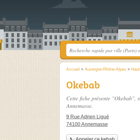
Accueil
>
Auvergne-Rhône-Alpes
>
Haut
Okebab
Cette fiche présente "Okebab", r
Annemasse.
9 Rue Adrien Ligué
74100 Annemasse
📞 Appeler ce kebab