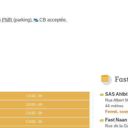
s
PMR
(parking)
,
CB acceptée
,
Fas
SAS Ahlbt
11h30 - 0h
Rue Albert M
11h30 - 0h
44 mètres
Fermé, ouvr
11h30 - 0h
Fast Naan
11h30 - 0h
Rue de la G