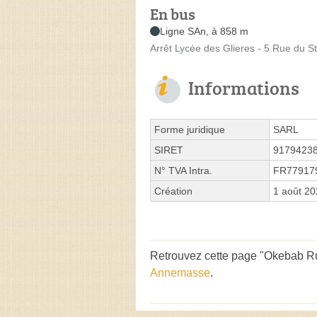
En bus
Ligne SAn, à 858 m
Arrêt Lycée des Glieres - 5 Rue du S
Informations
Forme juridique
SARL
SIRET
9179423
N° TVA Intra.
FR77917
Création
1 août 2
Retrouvez cette page "Okebab Rue
Annemasse
.