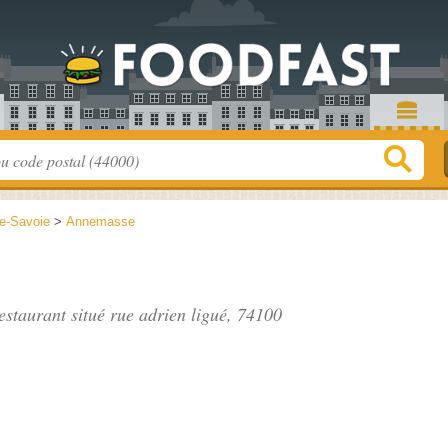
e-Savoie
>
Annemasse
estaurant situé
rue adrien ligué
, 74100