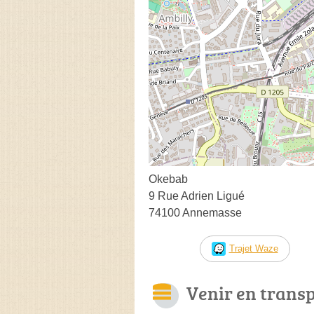
Okebab
9 Rue Adrien Ligué
74100 Annemasse
Trajet Waze
Venir en trans