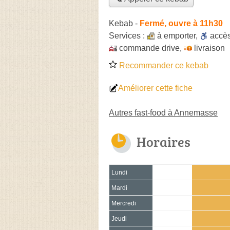
Kebab
-
Fermé, ouvre à 11h30
Services :
à emporter
,
accè
commande drive
,
livraison
Recommander ce kebab
Améliorer cette fiche
Autres fast-food à Annemasse
Horaires
Lundi
Mardi
Mercredi
Jeudi