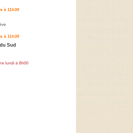
e à 11h30
ève
e à 11h30
 du Sud
re lundi à 8h00