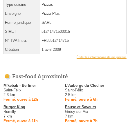
Type cuisine
Pizzas
Enseigne
Pizza Plus
Forme juridique
SARL
SIRET
51241471500015
N° TVA Intra.
FR88512414715
Création
1 avril 2009
Éditer les informations de ma pizzeria
Fast-food à proximité
M'kebab - Berliner
L'Auberge du Clocher
Saint-Félix
Saint-Félix
2.3 km
2.5 km
Fermé, ouvre à 12h
Fermé, ouvre à 6h
Burger King
Pause et Saveurs
Rumilly
Grésy-sur-Aix
7 km
7 km
Fermé, ouvre à 11h
Fermé, ouvre à 7h