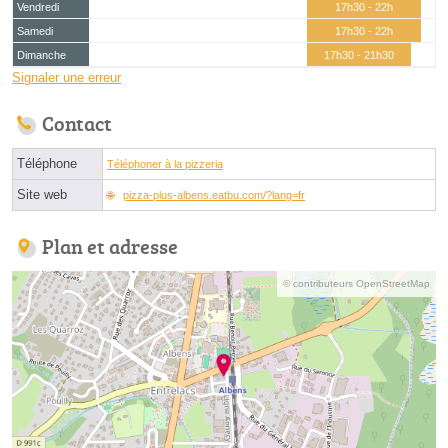
Vendredi
17h30 - 22h
Samedi
17h30 - 22h
Dimanche
17h30 - 21h30
Signaler une erreur
Contact
Téléphone
Téléphoner à la pizzeria
Site web
pizza-plus-albens.eatbu.com/?lang=fr
Plan et adresse
© contributeurs OpenStreetMap