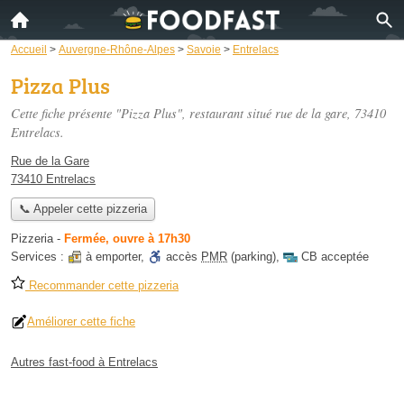
Accueil
>
Auvergne-Rhône-Alpes
>
Savoie
>
Entrelacs
Pizza Plus
Cette fiche présente "Pizza Plus", restaurant situé
rue de la gare
, 73410
Entrelacs.
Rue de la Gare
73410 Entrelacs
📞 Appeler cette pizzeria
Pizzeria
-
Fermée, ouvre à 17h30
Services :
à emporter
,
accès
PMR
(parking)
,
CB acceptée
Recommander cette pizzeria
Améliorer cette fiche
Autres fast-food à Entrelacs