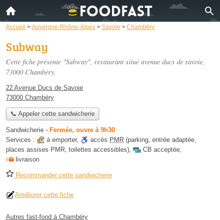
Accueil
>
Auvergne-Rhône-Alpes
>
Savoie
>
Chambéry
Subway
Cette fiche présente "Subway", restaurant situé
avenue ducs de savoie
,
73000 Chambéry.
22 Avenue Ducs de Savoie
73000 Chambéry
📞 Appeler cette sandwicherie
Sandwicherie
-
Fermée, ouvre à 9h30
Services :
à emporter
,
accès
PMR
(parking, entrée adaptée,
places assises PMR, toilettes accessibles)
,
CB acceptée
,
livraison
Recommander cette sandwicherie
Améliorer cette fiche
Autres fast-food à Chambéry