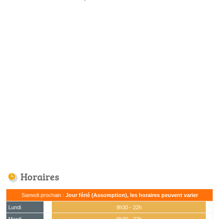
Horaires
Samedi prochain :
Jour férié (Assomption), les horaires peuvent varier
Lundi
9h30 - 22h