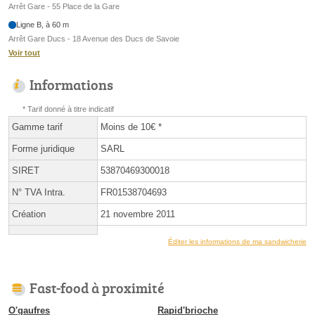
Arrêt Gare - 55 Place de la Gare
Ligne B, à 60 m
Arrêt Gare Ducs - 18 Avenue des Ducs de Savoie
Voir tout
Informations
* Tarif donné à titre indicatif
Gamme tarif
Moins de 10€ *
Forme juridique
SARL
SIRET
53870469300018
N° TVA Intra.
FR01538704693
Création
21 novembre 2011
Éditer les informations de ma sandwicherie
Fast-food à proximité
O'gaufres
Rapid'brioche