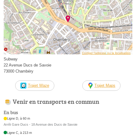
Corriger l’adresse ou la localisation
Subway
22 Avenue Ducs de Savoie
73000 Chambéry
Trajet Waze
Trajet Maps
Venir en transports en commun
En bus
Ligne D, à 60 m
Arrêt Gare Ducs - 18 Avenue des Ducs de Savoie
Ligne C, à 213 m