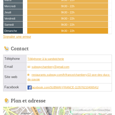
Mardi
9h30 - 22h
Mercredi
9h30 - 22h
Jeudi
9h30 - 22h
Vendredi
9h30 - 22h
Samedi
9h30 - 22h
Dimanche
9h30 - 22h
Signaler une erreur
Contact
Téléphone
Téléphoner à la sandwicherie
Email
subwaychamberyⓐgmail.com
restaurants.subway.com/fr/france/chambery/22-ave-des-ducs-
Site web
de-savoie
Facebook
facebook.com/SUBWAY-FRANCE-113576210406541/
Plan et adresse
© contributeurs OpenStreetMap