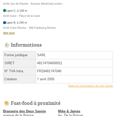
Arrêt Jeu de Paume - Avenue Maréchal Leclerc
Ligne C, à 106 m
Arrêt Gare - Place de la Gare
Ligne B, à 240 m
Arrêt Gare Reclus - 366 Faubourg Reclus
Voir tout
Informations
Forme juridique
SARL
SIRET
48174704600011
N° TVA Intra.
FR29481747046
Création
7 avril 2005
Éditer les informations de mon kebab
Fast-food à proximité
Brasserie des Deux Savoie
Mike & James
avenue de la Boisse
Av. De la Boisse