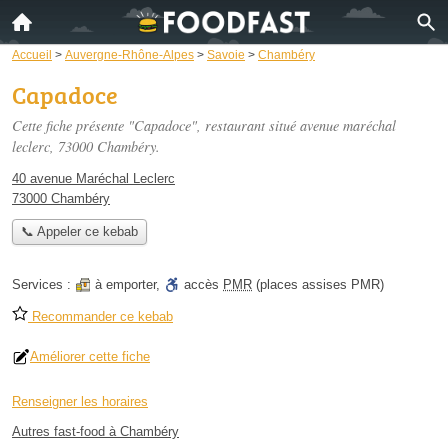
Accueil
>
Auvergne-Rhône-Alpes
>
Savoie
>
Chambéry
Capadoce
Cette fiche présente "Capadoce", restaurant situé
avenue maréchal
leclerc
, 73000 Chambéry.
40 avenue Maréchal Leclerc
73000 Chambéry
📞 Appeler ce kebab
Services :
à emporter
,
accès
PMR
(places assises PMR)
Recommander ce kebab
Améliorer cette fiche
Renseigner les horaires
Autres fast-food à Chambéry