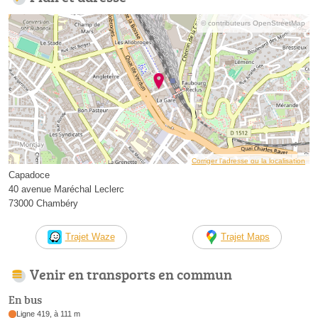
© contributeurs OpenStreetMap
Corriger l’adresse ou la localisation
Capadoce
40 avenue Maréchal Leclerc
73000 Chambéry
Trajet Waze
Trajet Maps
Venir en transports en commun
En bus
Ligne 419, à 111 m