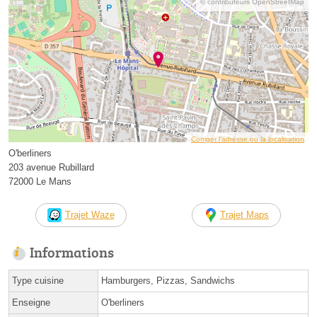
© contributeurs OpenStreetMap
Corriger l’adresse ou la localisation
O'berliners
203 avenue Rubillard
72000 Le Mans
Trajet Waze
Trajet Maps
Informations
Type cuisine
Hamburgers, Pizzas, Sandwichs
Enseigne
O'berliners