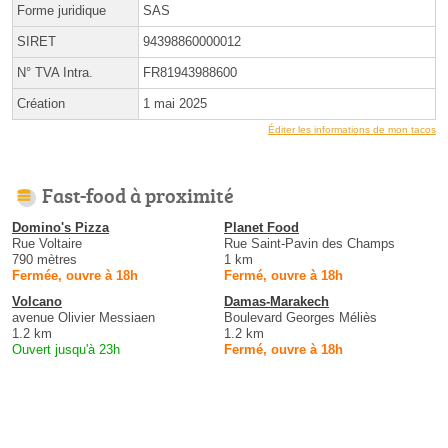
Forme juridique
SAS
SIRET
94398860000012
N° TVA Intra.
FR81943988600
Création
1 mai 2025
Éditer les informations de mon tacos
Fast-food à proximité
Domino's Pizza
Planet Food
Rue Voltaire
Rue Saint-Pavin des Champs
790 mètres
1 km
Fermée, ouvre à 18h
Fermé, ouvre à 18h
Volcano
Damas-Marakech
avenue Olivier Messiaen
Boulevard Georges Méliès
1.2 km
1.2 km
Ouvert jusqu'à 23h
Fermé, ouvre à 18h