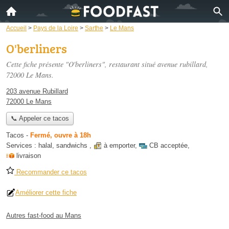
Accueil
>
Pays de la Loire
>
Sarthe
>
Le Mans
O'berliners
Cette fiche présente "O'berliners", restaurant situé
avenue rubillard
,
72000 Le Mans.
203 avenue Rubillard
72000 Le Mans
📞 Appeler ce tacos
Tacos
-
Fermé, ouvre à 18h
Services :
halal
,
sandwichs
,
à emporter
,
CB acceptée
,
livraison
Recommander ce tacos
Améliorer cette fiche
Autres fast-food au Mans