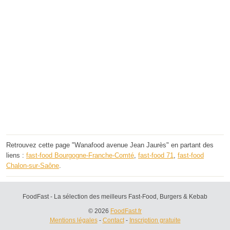
Retrouvez cette page "Wanafood avenue Jean Jaurès" en partant des
liens :
fast-food Bourgogne-Franche-Comté
,
fast-food 71
,
fast-food
Chalon-sur-Saône
.
FoodFast - La sélection des meilleurs Fast-Food, Burgers & Kebab
© 2026
FoodFast.fr
Mentions légales
-
Contact
-
Inscription gratuite