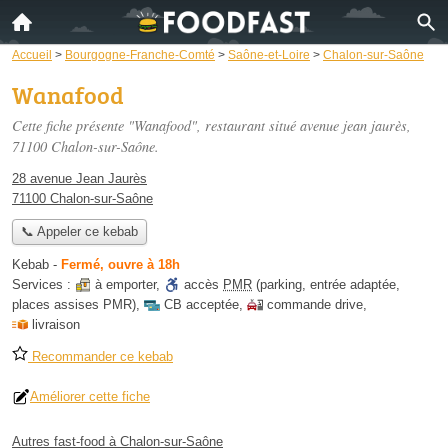
Accueil
>
Bourgogne-Franche-Comté
>
Saône-et-Loire
>
Chalon-sur-Saône
Wanafood
Cette fiche présente "Wanafood", restaurant situé
avenue jean jaurès
,
71100 Chalon-sur-Saône.
28 avenue Jean Jaurès
71100 Chalon-sur-Saône
📞 Appeler ce kebab
Kebab
-
Fermé, ouvre à 18h
Services :
à emporter
,
accès
PMR
(parking, entrée adaptée,
places assises PMR)
,
CB acceptée
,
commande drive
,
livraison
Recommander ce kebab
Améliorer cette fiche
Autres fast-food à Chalon-sur-Saône