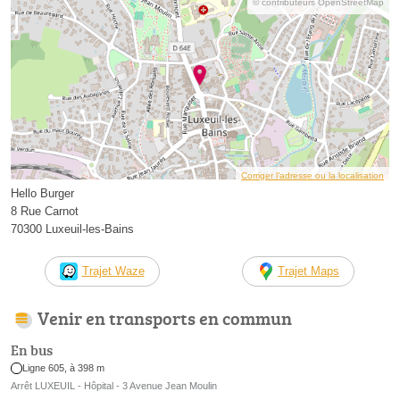
© contributeurs OpenStreetMap
Corriger l’adresse ou la localisation
Hello Burger
8 Rue Carnot
70300 Luxeuil-les-Bains
Trajet Waze
Trajet Maps
Venir en transports en commun
En bus
Ligne 605, à 398 m
Arrêt LUXEUIL - Hôpital - 3 Avenue Jean Moulin