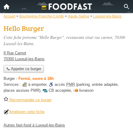
Accueil
>
Bourgogne-Franche-Comté
>
Haute-Saône
>
Luxeuil-les-Bains
Hello Burger
Cette fiche présente "Hello Burger", restaurant situé
rue carnot
, 70300
Luxeuil-les-Bains.
8 Rue Carnot
70300 Luxeuil-les-Bains
📞 Appeler ce burger
Burger
-
Fermé, ouvre à 18h
Services :
à emporter
,
accès
PMR
(parking, entrée adaptée,
places assises PMR)
,
CB acceptée
,
livraison
Recommander ce burger
Améliorer cette fiche
Autres fast-food à Luxeuil-les-Bains