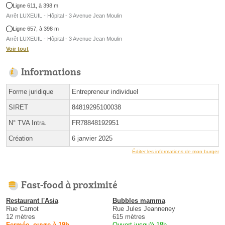
Ligne 611, à 398 m
Arrêt LUXEUIL - Hôpital - 3 Avenue Jean Moulin
Ligne 657, à 398 m
Arrêt LUXEUIL - Hôpital - 3 Avenue Jean Moulin
Voir tout
Informations
Forme juridique
Entrepreneur individuel
SIRET
84819295100038
N° TVA Intra.
FR78848192951
Création
6 janvier 2025
Éditer les informations de mon burger
Fast-food à proximité
Restaurant l'Asia
Bubbles mamma
Rue Carnot
Rue Jules Jeanneney
12 mètres
615 mètres
Fermée, ouvre à 19h
Ouvert jusqu'à 18h