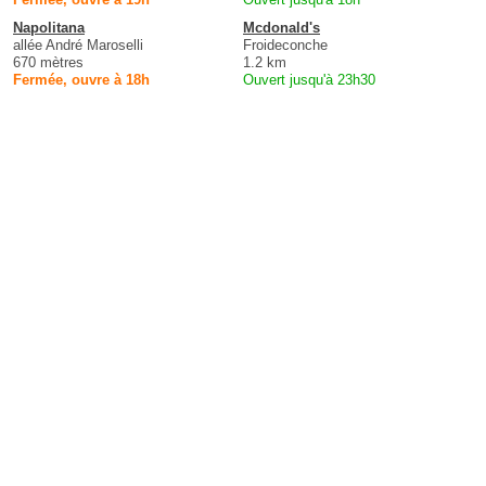
Napolitana
Mcdonald's
allée André Maroselli
Froideconche
670 mètres
1.2 km
Fermée, ouvre à 18h
Ouvert jusqu'à 23h30