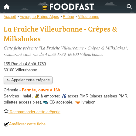
Accueil
>
Auvergne-Rhône-Alpes
>
Rhône
>
Villeurbanne
La Fraîche Villeurbanne - Crêpes &
Milkshakes
Cette fiche présente "La Fraîche Villeurbanne - Crêpes & Milkshakes",
restaurant situé
rue du 4 août 1789
, 69100 Villeurbanne.
155 Rue du 4 Août 1789
69100 Villeurbanne
📞 Appeler cette crêperie
Crêperie
-
Fermée, ouvre à 16h
Services :
halal
,
à emporter
,
accès
PMR
(places assises PMR,
toilettes accessibles)
,
CB acceptée
,
livraison
Recommander cette crêperie
Améliorer cette fiche