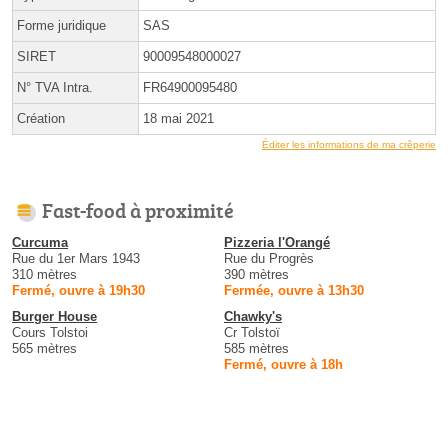
Forme juridique
SAS
SIRET
90009548000027
N° TVA Intra.
FR64900095480
Création
18 mai 2021
Éditer les informations de ma crêperie
Fast-food à proximité
Curcuma
Pizzeria l'Orangé
Rue du 1er Mars 1943
Rue du Progrès
310 mètres
390 mètres
Fermé, ouvre à 19h30
Fermée, ouvre à 13h30
Burger House
Chawky's
Cours Tolstoi
Cr Tolstoï
565 mètres
585 mètres
Fermé, ouvre à 18h