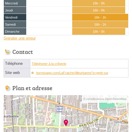
Mercredi
16h - 0h
Jeudi
16h - 0h
Vendredi
16h - 1h
Samedi
16h - 1h
Dimanche
16h - 0h
Signaler une erreur
Contact
Téléphone
Téléphoner à la crêperie
Site web
borneoapp.com/LaFraicheVilleurbanne?s=gmb-sw
Plan et adresse
© contributeurs OpenStreetMap