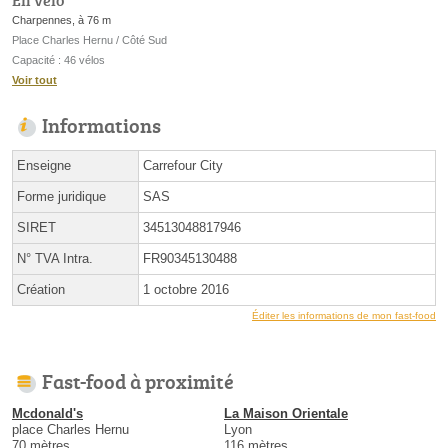
En vélo
Charpennes, à 76 m
Place Charles Hernu / Côté Sud
Capacité : 46 vélos
Voir tout
Informations
Enseigne
Carrefour City
Forme juridique
SAS
SIRET
34513048817946
N° TVA Intra.
FR90345130488
Création
1 octobre 2016
Éditer les informations de mon fast-food
Fast-food à proximité
Mcdonald's
La Maison Orientale
place Charles Hernu
Lyon
70 mètres
116 mètres