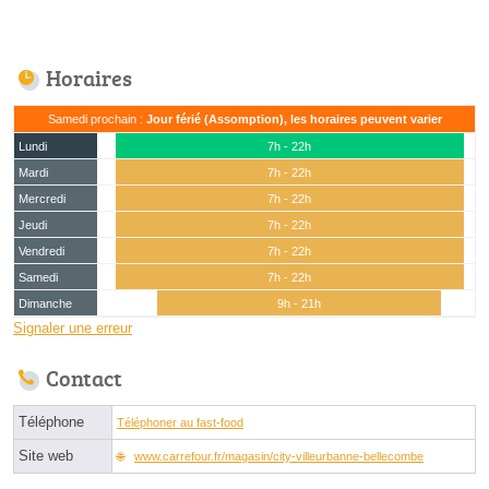
Horaires
Samedi prochain :
Jour férié (Assomption), les horaires peuvent varier
Lundi
7h - 22h
Mardi
7h - 22h
Mercredi
7h - 22h
Jeudi
7h - 22h
Vendredi
7h - 22h
Samedi
7h - 22h
Dimanche
9h - 21h
Signaler une erreur
Contact
Téléphone
Téléphoner au fast-food
Site web
www.carrefour.fr/magasin/city-villeurbanne-bellecombe