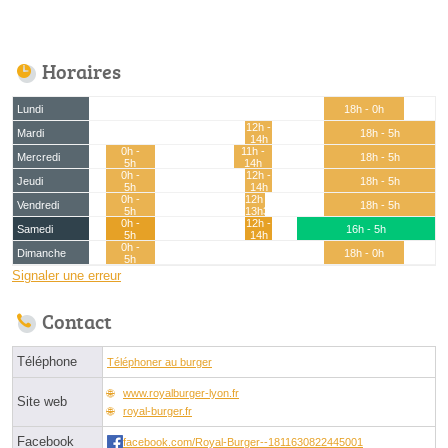
Horaires
Lundi
18h - 0h
12h -
Mardi
18h - 5h
14h
0h -
11h -
Mercredi
18h - 5h
5h
14h
0h -
12h -
Jeudi
18h - 5h
5h
14h
0h -
12h -
Vendredi
18h - 5h
5h
13h30
0h -
12h -
Samedi
16h - 5h
5h
14h
0h -
Dimanche
18h - 0h
5h
Signaler une erreur
Contact
Téléphone
Téléphoner au burger
www.royalburger-lyon.fr
Site web
royal-burger.fr
Facebook
facebook.com/Royal-Burger--1811630822445001