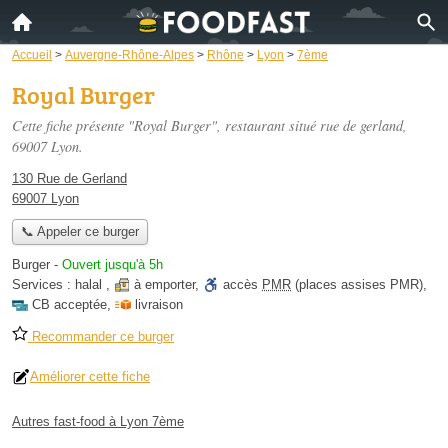
Accueil
>
Auvergne-Rhône-Alpes
>
Rhône
>
Lyon
>
7ème
Royal Burger
Cette fiche présente "Royal Burger", restaurant situé
rue de gerland
,
69007 Lyon.
130 Rue de Gerland
69007 Lyon
📞 Appeler ce burger
Burger
-
Ouvert jusqu'à 5h
Services :
halal
,
à emporter
,
accès
PMR
(places assises PMR)
,
CB acceptée
,
livraison
Recommander ce burger
Améliorer cette fiche
Autres fast-food à Lyon 7ème