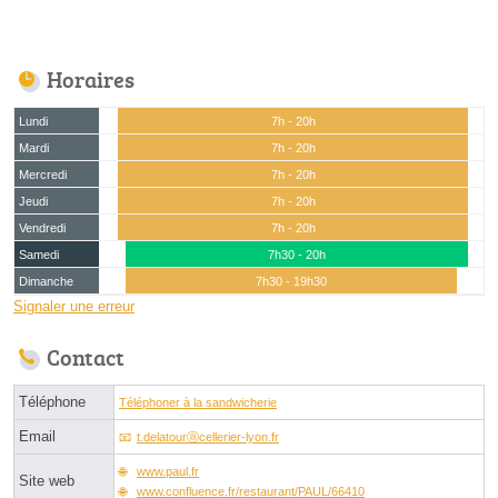
Horaires
Lundi
7h - 20h
Mardi
7h - 20h
Mercredi
7h - 20h
Jeudi
7h - 20h
Vendredi
7h - 20h
Samedi
7h30 - 20h
Dimanche
7h30 - 19h30
Signaler une erreur
Contact
Téléphone
Téléphoner à la sandwicherie
Email
t.delatourⓐcellerier-lyon.fr
www.paul.fr
Site web
www.confluence.fr/restaurant/PAUL/66410