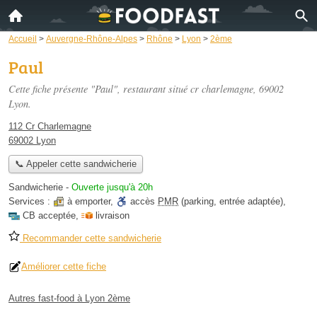
Accueil
>
Auvergne-Rhône-Alpes
>
Rhône
>
Lyon
>
2ème
Paul
Cette fiche présente "Paul", restaurant situé
cr charlemagne
, 69002
Lyon.
112 Cr Charlemagne
69002 Lyon
📞 Appeler cette sandwicherie
Sandwicherie
-
Ouverte jusqu'à 20h
Services :
à emporter
,
accès
PMR
(parking, entrée adaptée)
,
CB acceptée
,
livraison
Recommander cette sandwicherie
Améliorer cette fiche
Autres fast-food à Lyon 2ème