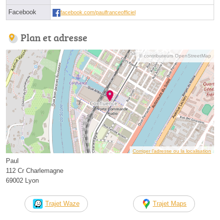
Facebook
facebook.com/paulfranceofficiel
Plan et adresse
© contributeurs OpenStreetMap
Corriger l’adresse ou la localisation
Paul
112 Cr Charlemagne
69002 Lyon
Trajet Waze
Trajet Maps