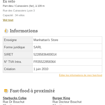
En vélo
Part-dieu / Cuirassiers (far), à 109 m
Rue des Cuirassiers Lyon 3
Capacité : 34 vélos
Voir tout
Informations
Enseigne
Manhattan's Store
Forme juridique
SARL
SIRET
52285836400014
N° TVA Intra.
FR35522858364
Création
1 juin 2010
Éditer les informations de mon fast-food
Fast-food à proximité
Starbucks Cofee
Burger King
Rue Dr Bouchut
Rue Docteur Bouchut