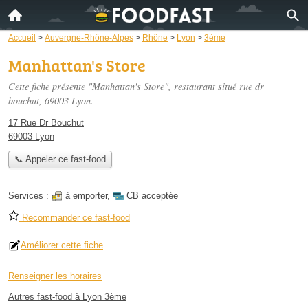
Accueil
>
Auvergne-Rhône-Alpes
>
Rhône
>
Lyon
>
3ème
Manhattan's Store
Cette fiche présente "Manhattan's Store", restaurant situé
rue dr
bouchut
, 69003 Lyon.
17 Rue Dr Bouchut
69003 Lyon
📞 Appeler ce fast-food
Services :
à emporter
,
CB acceptée
Recommander ce fast-food
Améliorer cette fiche
Renseigner les horaires
Autres fast-food à Lyon 3ème