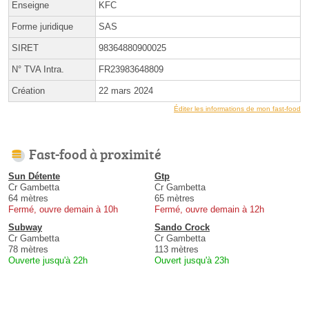
Enseigne
KFC
Forme juridique
SAS
SIRET
98364880900025
N° TVA Intra.
FR23983648809
Création
22 mars 2024
Éditer les informations de mon fast-food
Fast-food à proximité
Sun Détente
Gtp
Cr Gambetta
Cr Gambetta
64 mètres
65 mètres
Fermé, ouvre demain à 10h
Fermé, ouvre demain à 12h
Subway
Sando Crock
Cr Gambetta
Cr Gambetta
78 mètres
113 mètres
Ouverte jusqu'à 22h
Ouvert jusqu'à 23h