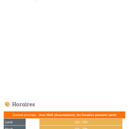
Horaires
Samedi prochain :
Jour férié (Assomption), les horaires peuvent varier
Lundi
11h - 23h