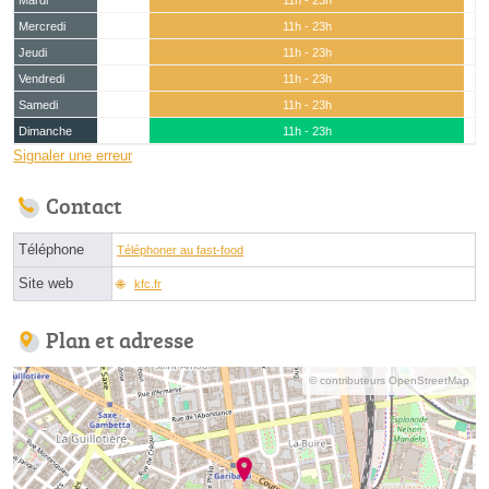
Mardi
11h - 23h
Mercredi
11h - 23h
Jeudi
11h - 23h
Vendredi
11h - 23h
Samedi
11h - 23h
Dimanche
11h - 23h
Signaler une erreur
Contact
Téléphone
Téléphoner au fast-food
Site web
kfc.fr
Plan et adresse
© contributeurs OpenStreetMap