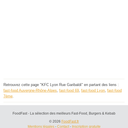
Retrouvez cette page "KFC Lyon Rue Garibaldi" en partant des liens :
fast-food Auvergne-Rhône-Alpes
,
fast-food 69
,
fast-food Lyon
,
fast-food
7ème
.
FoodFast - La sélection des meilleurs Fast-Food, Burgers & Kebab
© 2026
FoodFast.fr
Mentions légales
-
Contact
-
Inscription gratuite