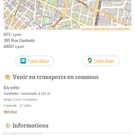
Corriger l’adresse ou la localisation
KFC Lyon
285 Rue Garibaldi
69007 Lyon
Trajet Waze
Trajet Maps
Venir en transports en commun
En vélo
Gambetta / Jusserand, à 121 m
Angle Cours Gambetta
Capacité : 13 vélos
Voir tout
Informations