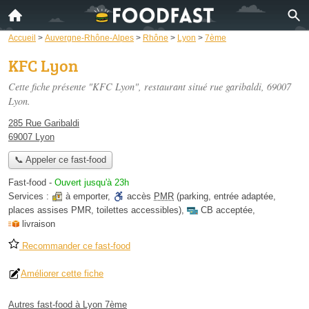
Accueil
>
Auvergne-Rhône-Alpes
>
Rhône
>
Lyon
>
7ème
KFC Lyon
Cette fiche présente "KFC Lyon", restaurant situé
rue garibaldi
, 69007
Lyon.
285 Rue Garibaldi
69007 Lyon
📞 Appeler ce fast-food
Fast-food
-
Ouvert jusqu'à 23h
Services :
à emporter
,
accès
PMR
(parking, entrée adaptée,
places assises PMR, toilettes accessibles)
,
CB acceptée
,
livraison
Recommander ce fast-food
Améliorer cette fiche
Autres fast-food à Lyon 7ème