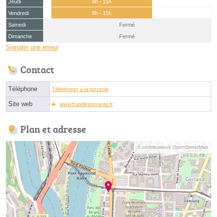
Jeudi
8h - 15h
Vendredi
8h - 15h
Samedi
Fermé
Dimanche
Fermé
Signaler une erreur
Contact
Téléphone
Téléphoner à la pizzeria
Site web
www.fratelliristorante.fr
Plan et adresse
© contributeurs OpenStreetMap