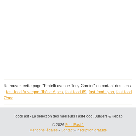
Retrouvez cette page "Fratelli avenue Tony Garnier" en partant des liens
:
fast-food Auvergne-Rhône-Alpes
,
fast-food 69
,
fast-food Lyon
,
fast-food
7ème
.
FoodFast - La sélection des meilleurs Fast-Food, Burgers & Kebab
© 2026
FoodFast.fr
Mentions légales
-
Contact
-
Inscription gratuite