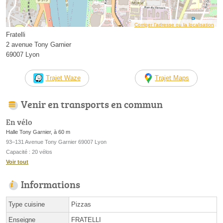
Corriger l’adresse ou la localisation
Fratelli
2 avenue Tony Garnier
69007 Lyon
Trajet Waze
Trajet Maps
Venir en transports en commun
En vélo
Halle Tony Garnier, à 60 m
93–131 Avenue Tony Garnier 69007 Lyon
Capacité : 20 vélos
Voir tout
Informations
Type cuisine
Pizzas
Enseigne
FRATELLI