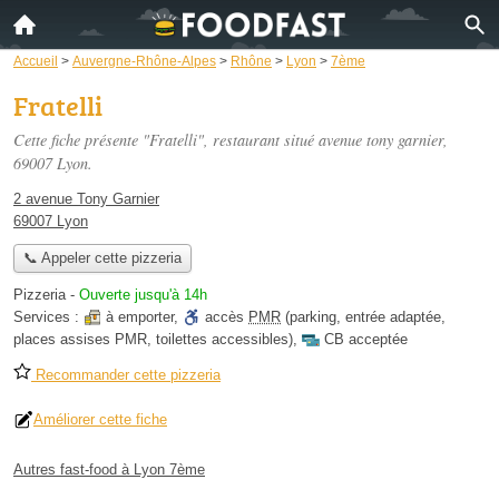
Accueil
>
Auvergne-Rhône-Alpes
>
Rhône
>
Lyon
>
7ème
Fratelli
Cette fiche présente "Fratelli", restaurant situé
avenue tony garnier
,
69007 Lyon.
2 avenue Tony Garnier
69007 Lyon
📞 Appeler cette pizzeria
Pizzeria
-
Ouverte jusqu'à 14h
Services :
à emporter
,
accès
PMR
(parking, entrée adaptée,
places assises PMR, toilettes accessibles)
,
CB acceptée
Recommander cette pizzeria
Améliorer cette fiche
Autres fast-food à Lyon 7ème