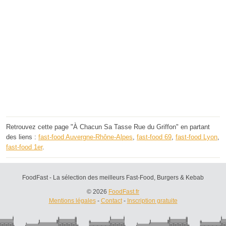
Retrouvez cette page "À Chacun Sa Tasse Rue du Griffon" en partant
des liens :
fast-food Auvergne-Rhône-Alpes
,
fast-food 69
,
fast-food Lyon
,
fast-food 1er
.
FoodFast - La sélection des meilleurs Fast-Food, Burgers & Kebab
© 2026
FoodFast.fr
Mentions légales
-
Contact
-
Inscription gratuite