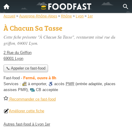
Accueil
>
Auvergne-Rhône-Alpes
>
Rhône
>
Lyon
>
1er
À Chacun Sa Tasse
Cette fiche présente "À Chacun Sa Tasse", restaurant situé
rue du
griffon
, 69001 Lyon.
2 Rue du Griffon
69001 Lyon
📞 Appeler ce fast-food
Fast-food
-
Fermé, ouvre à 8h
Services :
à emporter
,
accès
PMR
(entrée adaptée, places
assises PMR)
,
CB acceptée
Recommander ce fast-food
Améliorer cette fiche
Autres fast-food à Lyon 1er