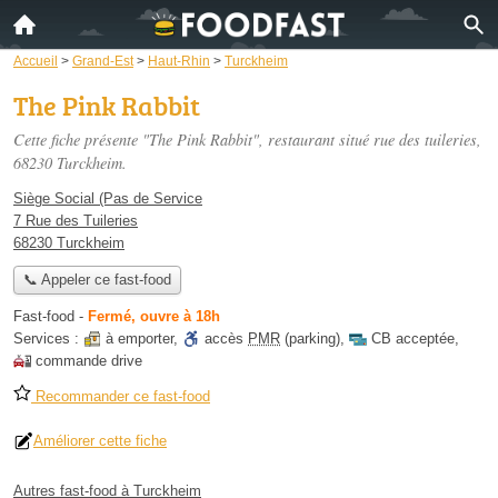
Accueil
>
Grand-Est
>
Haut-Rhin
>
Turckheim
The Pink Rabbit
Cette fiche présente "The Pink Rabbit", restaurant situé
rue des tuileries
,
68230 Turckheim.
Siège Social (Pas de Service
7 Rue des Tuileries
68230 Turckheim
📞 Appeler ce fast-food
Fast-food
-
Fermé, ouvre à 18h
Services :
à emporter
,
accès
PMR
(parking)
,
CB acceptée
,
commande drive
Recommander ce fast-food
Améliorer cette fiche
Autres fast-food à Turckheim