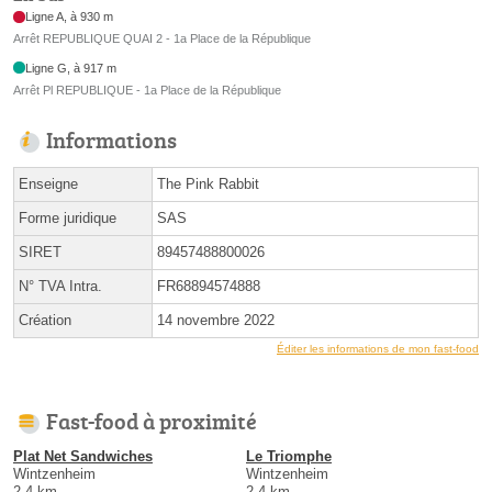
Ligne A, à 930 m
Arrêt REPUBLIQUE QUAI 2 - 1a Place de la République
Ligne G, à 917 m
Arrêt Pl REPUBLIQUE - 1a Place de la République
Informations
Enseigne
The Pink Rabbit
Forme juridique
SAS
SIRET
89457488800026
N° TVA Intra.
FR68894574888
Création
14 novembre 2022
Éditer les informations de mon fast-food
Fast-food à proximité
Plat Net Sandwiches
Le Triomphe
Wintzenheim
Wintzenheim
2.4 km
2.4 km