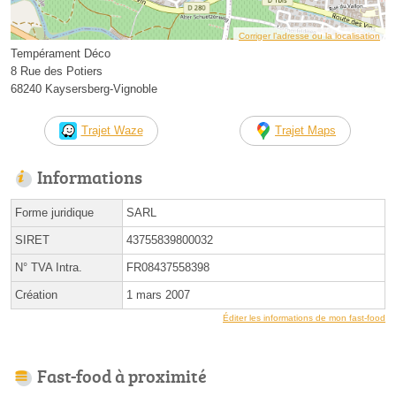
Corriger l’adresse ou la localisation
Tempérament Déco
8 Rue des Potiers
68240 Kaysersberg-Vignoble
Trajet Waze
Trajet Maps
Informations
Forme juridique
SARL
SIRET
43755839800032
N° TVA Intra.
FR08437558398
Création
1 mars 2007
Éditer les informations de mon fast-food
Fast-food à proximité