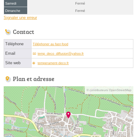
Samedi
Fermé
Dimanche
Fermé
Signaler une erreur
Contact
Téléphone
Téléphoner au fast-food
Email
temp_deco_diffusionⓐyahoo.fr
Site web
temperament-deco.fr
Plan et adresse
© contributeurs OpenStreetMap