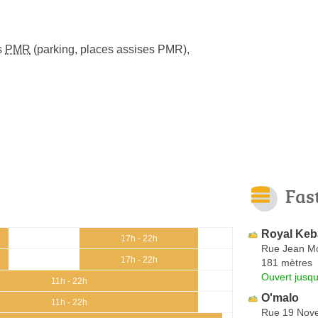
s
PMR
(parking, places assises PMR)
,
Fas
Royal Ke
17h - 22h
Rue Jean Mo
17h - 22h
181 mètres
Ouvert jusqu
11h - 22h
O'malo
11h - 22h
Rue 19 Nov