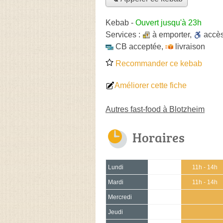
Kebab
-
Ouvert jusqu'à 23h
Services :
à emporter
,
accè
CB acceptée
,
livraison
Recommander ce kebab
Améliorer cette fiche
Autres fast-food à Blotzheim
Horaires
Lundi
11h - 14h
Mardi
11h - 14h
Mercredi
Jeudi