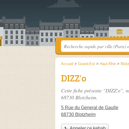
Accueil
>
Grand-Est
>
Haut-Rhin
>
Blot
DIZZ'o
Cette fiche présente "DIZZ'o", r
68730 Blotzheim.
5 Rue du General de Gaulle
68730 Blotzheim
📞 Appeler ce kebab