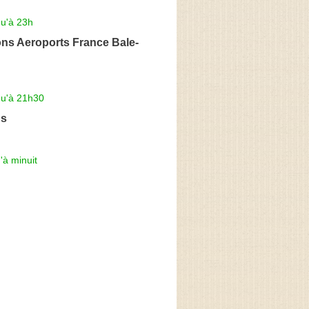
qu'à 23h
ns Aeroports France Bale-
qu'à 21h30
's
'à minuit