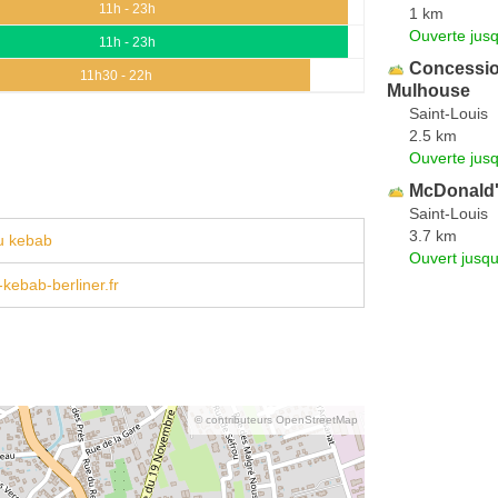
11h - 23h
1 km
Ouverte jus
11h - 23h
Concessio
11h30 - 22h
Mulhouse
Saint-Louis
2.5 km
Ouverte jus
McDonald
Saint-Louis
3.7 km
u kebab
Ouvert jusqu
kebab-berliner.fr
© contributeurs OpenStreetMap