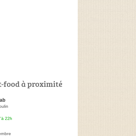
t-food à proximité
bab
ulin
'à 22h
embre