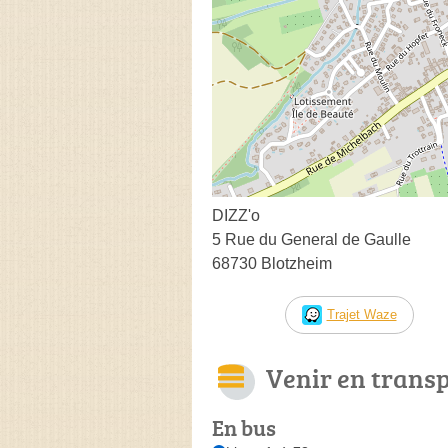
DIZZ'o
5 Rue du General de Gaulle
68730 Blotzheim
Trajet Waze
Venir en trans
En bus