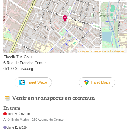
Corriger l’adresse ou la localisation
Ekecik Tuz Golu
6 Rue de Franche-Comte
67100 Strasbourg
Trajet Waze
Trajet Maps
Venir en transports en commun
En tram
Ligne A, à 529 m
Arrêt Emile Mathis - 269 Avenue de Colmar
Ligne E, à 529 m