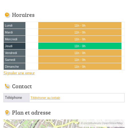
Horaires
Lundi
11h - 0h
Mardi
11h - 0h
Mercredi
11h - 0h
Jeudi
11h - 0h
Vendredi
11h - 0h
Samedi
11h - 0h
Dimanche
11h - 0h
Signaler une erreur
Contact
Téléphone
Téléphoner au kebab
Plan et adresse
© contributeurs OpenStreetMap