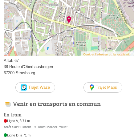
Corriger l’adresse ou la localisation
Aftab 67
38 Route d'Oberhausbergen
67200 Strasbourg
Trajet Waze
Trajet Maps
Venir en transports en commun
En tram
Ligne A, à 71 m
Arrêt Saint Florent - 9 Route Marcel Proust
Ligne D, à 71 m