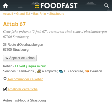
Accueil
>
Grand-Est
>
Bas-Rhin
>
Strasbourg
Aftab 67
Cette fiche présente "Aftab 67", restaurant situé
route d'oberhausbergen
,
67200 Strasbourg.
38 Route d'Oberhausbergen
67200 Strasbourg
📞 Appeler ce kebab
Kebab
-
Ouvert jusqu'à minuit
Services :
sandwichs
,
à emporter
,
CB acceptée
,
livraison
Recommander ce kebab
Améliorer cette fiche
Autres fast-food à Strasbourg